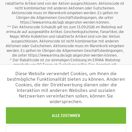
rabattierte Artikel sind von der Aktion ausgeschlossen. Aktionscode ist
nicht kombinierbar mit anderen Aktionen oder Gutscheinen.
Aktionscode muss im Warenkorb eingeben werden. Es gelten im
Übrigen die Allgemeinen Geschäftsbedingungen, die unter
https://www.erima.de/agb abgerufen werden können.
** Der Aktionscode Schule26 gilt bis zum 13.09.2026 im Webshop auf
erima.de auf ausgewählte Artikel. Geschenkgutscheine, Fanartikel, die
Magic White Kollektion und rabattierte Artikel sind von der Aktion
ausgeschlossen. Aktionscode ist nicht kombinierbar mit anderen
Aktionen oder Gutscheinen. Aktionscode muss im Warenkorb eingeben
werden. Es gelten im Übrigen die Allgemeinen Geschäftsbedingungen,
die unter https://www.erima.de/agb abgerufen werden können.
* Der Rabattcode ist zur einmaligen Einlösung im ERIMA Webshop
innerhalb von 90 Tagen ab Zustellung gültig. Das Angebot gilt
ausschließlich für Erstanmeldungen zum Newsletter. Reduzierte Ware
Diese Website verwendet Cookies, um Ihnen die
sowie Geschenkgutscheine sind vom Rabatt ausgeschlossen. Der
bestmögliche Funktionalität bieten zu können. Anderen
Rabattcode ist nicht mit anderen Aktionen oder Gutscheinen
kombinierbar. Der Mindestbestellwert beträgt 50 €
Cookies, die der Direktwerbung dienen oder die
*
Interaktion mit anderen Websites und sozialen
Netzwerken vereinfachen sollen, können Sie
*Alle Preise verstehen sich inkl. Mehrwertsteuer und zzgl.
widersprechen.
Versandkosten
und ggf. Nachnahmegebühren, wenn nicht anders
beschrieben.
Impressum
AGB
Datenschutzinformation