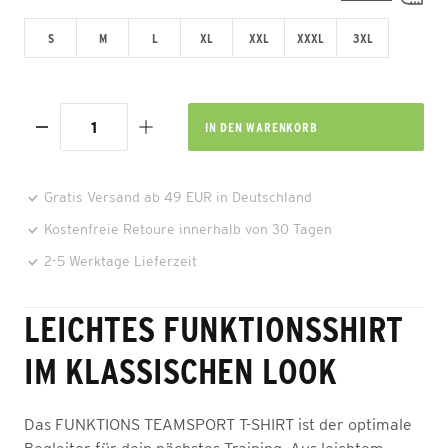
S
M
L
XL
XXL
XXXL
3XL
IN DEN
WARENKORB
Gratis Versand ab 49 EUR in Deutschland
Kostenfreie Retoure innerhalb von 30 Tagen
2-5 Werktage Lieferzeit
LEICHTES FUNKTIONSSHIRT
IM KLASSISCHEN LOOK
Das FUNKTIONS TEAMSPORT T-SHIRT ist der optimale