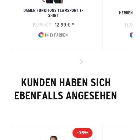
DAMEN FUNKTIONS TEAMSPORT T-
HERREN TE
SHIRT
19,99 € *
12,99 € *
17,99 €
IN 13 FARBEN
IN
KUNDEN HABEN SICH
EBENFALLS ANGESEHEN
-35%