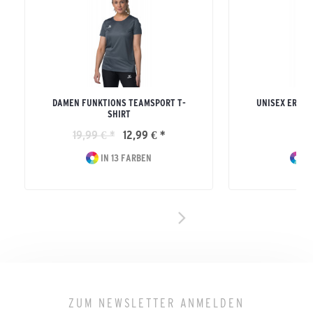
DAMEN FUNKTIONS TEAMSPORT T-
UNISEX ERWA
SHIRT
S
19,99 € *
12,99 € *
19
IN 13 FARBEN
IN
ZUM NEWSLETTER ANMELDEN