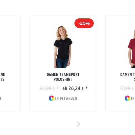
-25%
ENE
DAMEN TEAMSPORT
DAMEN T
RTS
POLOSHIRT
34,99 € *
ab 26,24 € *
17,99 €
N
IN 14 FARBEN
IN