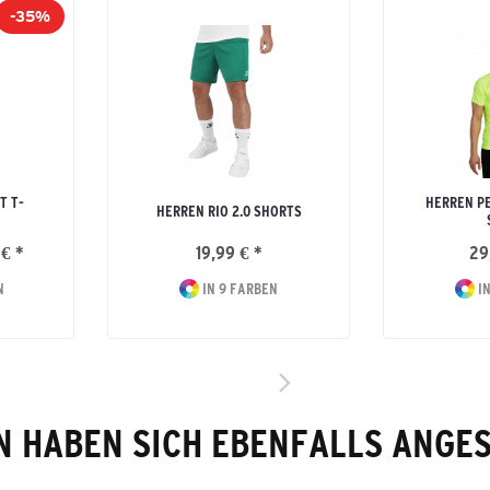
-35%
T T-
HERREN P
HERREN RIO 2.0 SHORTS
 € *
19,99 € *
29
N
IN 9 FARBEN
IN
 HABEN SICH EBENFALLS ANGE