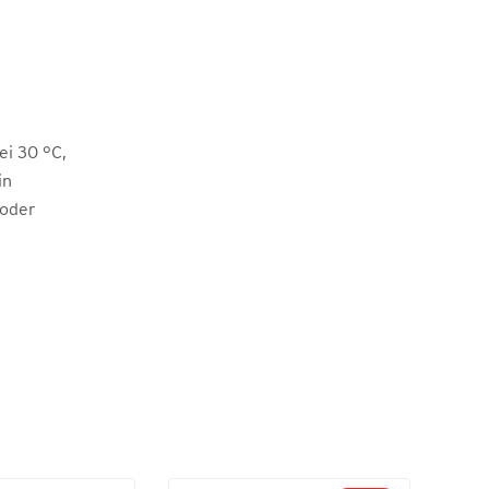
i 30 °C,
in
 oder