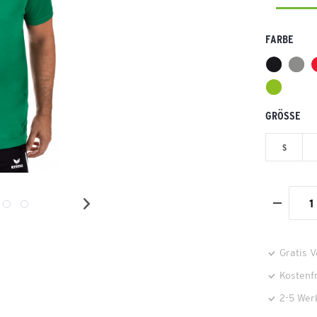
FARBE
GRÖSSE
S
Gratis 
Kostenf
2-5 Wer