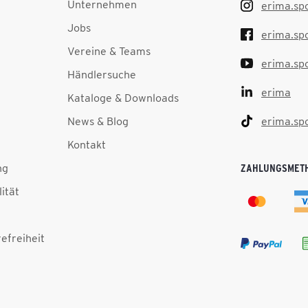
Unternehmen
erima.sp
Jobs
erima.sp
Vereine & Teams
erima.sp
Händlersuche
erima
Kataloge & Downloads
News & Blog
erima.sp
Kontakt
ng
ZAHLUNGSMET
lität
efreiheit