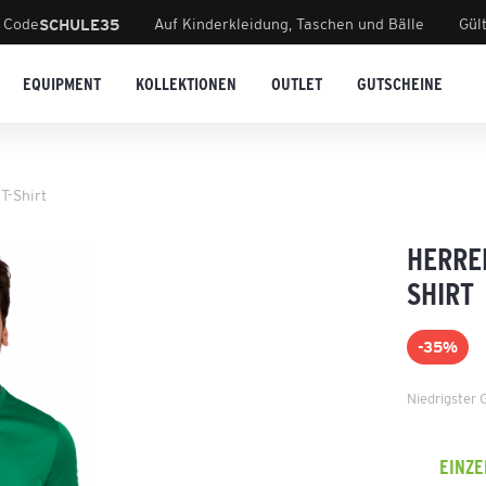
 Code
Auf Kinderkleidung, Taschen und Bälle
Gül
SCHULE35
EQUIPMENT
KOLLEKTIONEN
OUTLET
GUTSCHEINE
T-Shirt
HERRE
SHIRT
-35%
Niedrigster 
EINZ