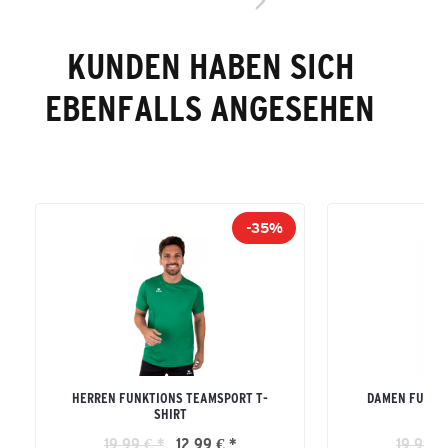
KUNDEN HABEN SICH
EBENFALLS ANGESEHEN
-35%
HERREN FUNKTIONS TEAMSPORT T-
DAMEN FUNKT
SHIRT
19,99 € *
12,99 € *
19,99 €