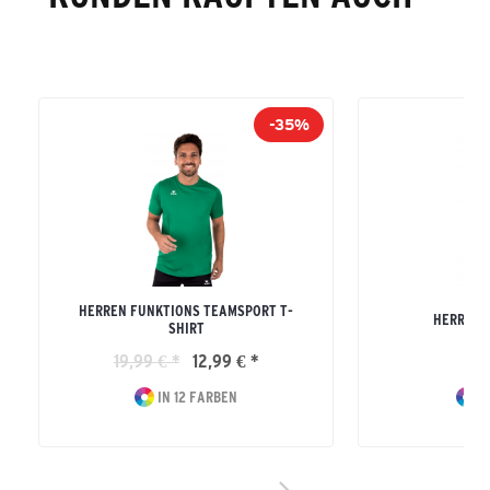
-35%
HERREN FUNKTIONS TEAMSPORT T-
HERREN R
SHIRT
19,99 € *
12,99 € *
19
IN 12 FARBEN
I