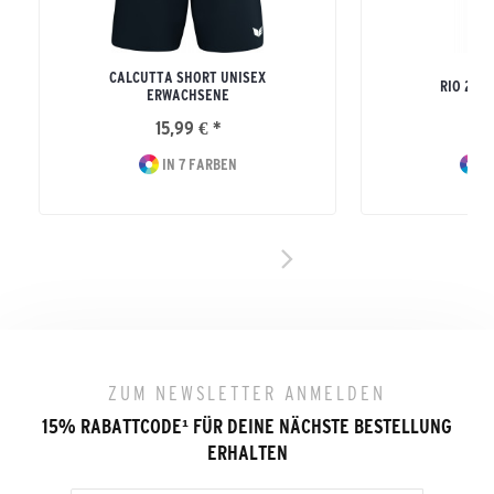
CALCUTTA SHORT UNISEX
RIO 2.0
ERWACHSENE
15,99 € *
19
IN 7 FARBEN
IN
ZUM NEWSLETTER ANMELDEN
15% RABATTCODE
¹
FÜR DEINE NÄCHSTE BESTELLUNG
ERHALTEN