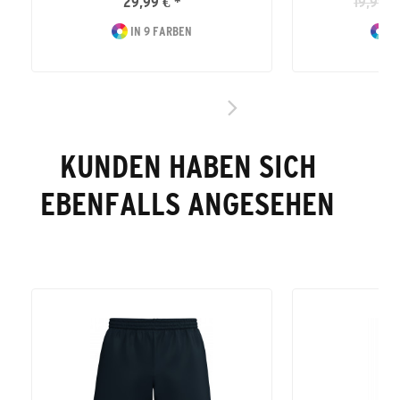
29,99 € *
19,99 €
IN 9 FARBEN
IN
KUNDEN HABEN SICH
EBENFALLS ANGESEHEN