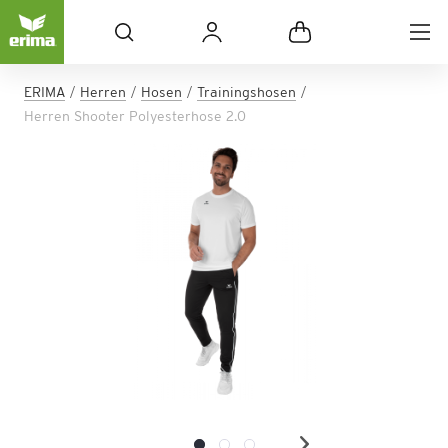
ERIMA
Herren
Hosen
Trainingshosen
Herren Shooter Polyesterhose 2.0