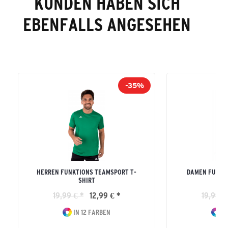
KUNDEN HABEN SICH
EBENFALLS ANGESEHEN
-35%
HERREN FUNKTIONS TEAMSPORT T-
DAMEN FUNKT
SHIRT
19,99 € *
12,99 € *
19,99 €
IN 12 FARBEN
IN