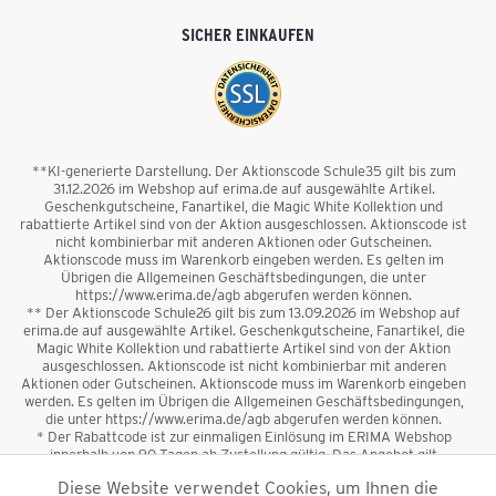
SICHER EINKAUFEN
**KI-generierte Darstellung. Der Aktionscode Schule35 gilt bis zum
31.12.2026 im Webshop auf erima.de auf ausgewählte Artikel.
Geschenkgutscheine, Fanartikel, die Magic White Kollektion und
rabattierte Artikel sind von der Aktion ausgeschlossen. Aktionscode ist
nicht kombinierbar mit anderen Aktionen oder Gutscheinen.
Aktionscode muss im Warenkorb eingeben werden. Es gelten im
Übrigen die Allgemeinen Geschäftsbedingungen, die unter
https://www.erima.de/agb abgerufen werden können.
** Der Aktionscode Schule26 gilt bis zum 13.09.2026 im Webshop auf
erima.de auf ausgewählte Artikel. Geschenkgutscheine, Fanartikel, die
Magic White Kollektion und rabattierte Artikel sind von der Aktion
ausgeschlossen. Aktionscode ist nicht kombinierbar mit anderen
Aktionen oder Gutscheinen. Aktionscode muss im Warenkorb eingeben
werden. Es gelten im Übrigen die Allgemeinen Geschäftsbedingungen,
die unter https://www.erima.de/agb abgerufen werden können.
* Der Rabattcode ist zur einmaligen Einlösung im ERIMA Webshop
innerhalb von 90 Tagen ab Zustellung gültig. Das Angebot gilt
ausschließlich für Erstanmeldungen zum Newsletter. Reduzierte Ware
Diese Website verwendet Cookies, um Ihnen die
sowie Geschenkgutscheine sind vom Rabatt ausgeschlossen. Der