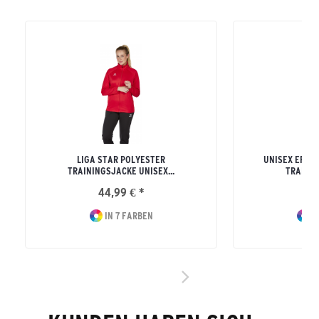
LIGA STAR POLYESTER
UNISEX ERWA
TRAININGSJACKE UNISEX...
TRAININ
44,99 € *
39
IN 7 FARBEN
I