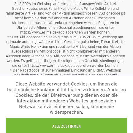
31.12.2026 im Webshop auf erima.de auf ausgewählte Artikel.
Geschenkgutscheine, Fanartikel, die Magic White Kollektion und
rabattierte Artikel sind von der Aktion ausgeschlossen. Aktionscode ist
nicht kombinierbar mit anderen Aktionen oder Gutscheinen.
Aktionscode muss im Warenkorb eingeben werden. Es gelten im
Übrigen die Allgemeinen Geschäftsbedingungen, die unter
https://www.erima.de/agb abgerufen werden können.
** Der Aktionscode Schule26 gilt bis zum 13.09.2026 im Webshop auf
erima.de auf ausgewählte Artikel. Geschenkgutscheine, Fanartikel, die
Magic White Kollektion und rabattierte Artikel sind von der Aktion
ausgeschlossen. Aktionscode ist nicht kombinierbar mit anderen
Aktionen oder Gutscheinen. Aktionscode muss im Warenkorb eingeben
werden. Es gelten im Übrigen die Allgemeinen Geschäftsbedingungen,
die unter https://www.erima.de/agb abgerufen werden können.
* Der Rabattcode ist zur einmaligen Einlösung im ERIMA Webshop
innerhalb von 90 Tagen ab Zustellung gültig. Das Angebot gilt
ausschließlich für Erstanmeldungen zum Newsletter. Reduzierte Ware
Diese Website verwendet Cookies, um Ihnen die
sowie Geschenkgutscheine sind vom Rabatt ausgeschlossen. Der
bestmögliche Funktionalität bieten zu können. Anderen
Rabattcode ist nicht mit anderen Aktionen oder Gutscheinen
kombinierbar. Der Mindestbestellwert beträgt 50 €
Cookies, die der Direktwerbung dienen oder die
*
Interaktion mit anderen Websites und sozialen
Netzwerken vereinfachen sollen, können Sie
*Alle Preise verstehen sich inkl. Mehrwertsteuer und zzgl.
widersprechen.
Versandkosten
und ggf. Nachnahmegebühren, wenn nicht anders
beschrieben.
Impressum
AGB
Datenschutzinformation