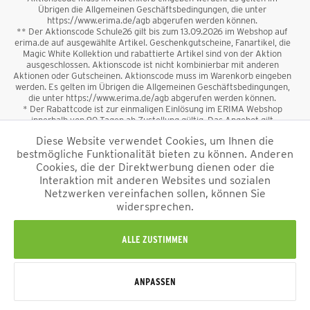
Übrigen die Allgemeinen Geschäftsbedingungen, die unter
https://www.erima.de/agb abgerufen werden können.
** Der Aktionscode Schule26 gilt bis zum 13.09.2026 im Webshop auf
erima.de auf ausgewählte Artikel. Geschenkgutscheine, Fanartikel, die
Magic White Kollektion und rabattierte Artikel sind von der Aktion
ausgeschlossen. Aktionscode ist nicht kombinierbar mit anderen
Aktionen oder Gutscheinen. Aktionscode muss im Warenkorb eingeben
werden. Es gelten im Übrigen die Allgemeinen Geschäftsbedingungen,
die unter https://www.erima.de/agb abgerufen werden können.
* Der Rabattcode ist zur einmaligen Einlösung im ERIMA Webshop
innerhalb von 90 Tagen ab Zustellung gültig. Das Angebot gilt
ausschließlich für Erstanmeldungen zum Newsletter. Reduzierte Ware
Diese Website verwendet Cookies, um Ihnen die
sowie Geschenkgutscheine sind vom Rabatt ausgeschlossen. Der
bestmögliche Funktionalität bieten zu können. Anderen
Rabattcode ist nicht mit anderen Aktionen oder Gutscheinen
kombinierbar. Der Mindestbestellwert beträgt 50 €
Cookies, die der Direktwerbung dienen oder die
*
Interaktion mit anderen Websites und sozialen
Netzwerken vereinfachen sollen, können Sie
*Alle Preise verstehen sich inkl. Mehrwertsteuer und zzgl.
widersprechen.
Versandkosten
und ggf. Nachnahmegebühren, wenn nicht anders
beschrieben.
Impressum
AGB
Datenschutzinformation
Alle Rechte vorbehalten © 2026