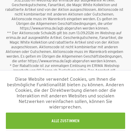
31.12.2026 im Webshop auf erima.de auf ausgewählte Artikel.
Geschenkgutscheine, Fanartikel, die Magic White Kollektion und
rabattierte Artikel sind von der Aktion ausgeschlossen. Aktionscode ist
nicht kombinierbar mit anderen Aktionen oder Gutscheinen.
Aktionscode muss im Warenkorb eingeben werden. Es gelten im
Übrigen die Allgemeinen Geschäftsbedingungen, die unter
https://www.erima.de/agb abgerufen werden können.
** Der Aktionscode Schule26 gilt bis zum 13.09.2026 im Webshop auf
erima.de auf ausgewählte Artikel. Geschenkgutscheine, Fanartikel, die
Magic White Kollektion und rabattierte Artikel sind von der Aktion
ausgeschlossen. Aktionscode ist nicht kombinierbar mit anderen
Aktionen oder Gutscheinen. Aktionscode muss im Warenkorb eingeben
werden. Es gelten im Übrigen die Allgemeinen Geschäftsbedingungen,
die unter https://www.erima.de/agb abgerufen werden können.
* Der Rabattcode ist zur einmaligen Einlösung im ERIMA Webshop
innerhalb von 90 Tagen ab Zustellung gültig. Das Angebot gilt
ausschließlich für Erstanmeldungen zum Newsletter. Reduzierte Ware
Diese Website verwendet Cookies, um Ihnen die
sowie Geschenkgutscheine sind vom Rabatt ausgeschlossen. Der
bestmögliche Funktionalität bieten zu können. Anderen
Rabattcode ist nicht mit anderen Aktionen oder Gutscheinen
kombinierbar. Der Mindestbestellwert beträgt 50 €
Cookies, die der Direktwerbung dienen oder die
*
Interaktion mit anderen Websites und sozialen
Netzwerken vereinfachen sollen, können Sie
*Alle Preise verstehen sich inkl. Mehrwertsteuer und zzgl.
widersprechen.
Versandkosten
und ggf. Nachnahmegebühren, wenn nicht anders
beschrieben.
Impressum
AGB
Datenschutzinformation