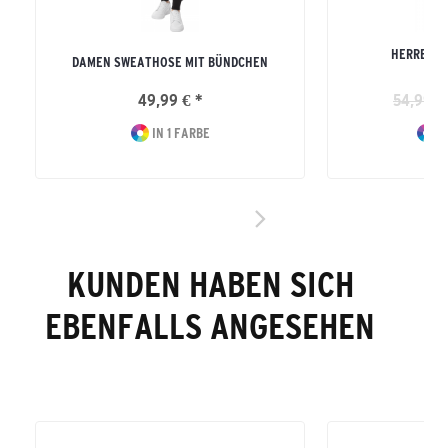
HERREN E
DAMEN SWEATHOSE MIT BÜNDCHEN
SW
49,99 € *
54,99 €
IN 1 FARBE
I
KUNDEN HABEN SICH
EBENFALLS ANGESEHEN