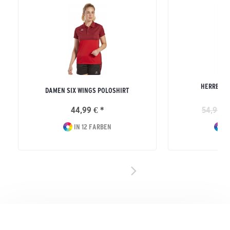
HERREN E
DAMEN SIX WINGS POLOSHIRT
SW
44,99 € *
54,99 €
IN 12 FARBEN
I