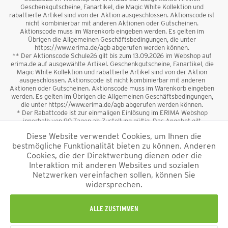
Geschenkgutscheine, Fanartikel, die Magic White Kollektion und
rabattierte Artikel sind von der Aktion ausgeschlossen. Aktionscode ist
nicht kombinierbar mit anderen Aktionen oder Gutscheinen.
Aktionscode muss im Warenkorb eingeben werden. Es gelten im
Übrigen die Allgemeinen Geschäftsbedingungen, die unter
https://www.erima.de/agb abgerufen werden können.
** Der Aktionscode Schule26 gilt bis zum 13.09.2026 im Webshop auf
erima.de auf ausgewählte Artikel. Geschenkgutscheine, Fanartikel, die
Magic White Kollektion und rabattierte Artikel sind von der Aktion
ausgeschlossen. Aktionscode ist nicht kombinierbar mit anderen
Aktionen oder Gutscheinen. Aktionscode muss im Warenkorb eingeben
werden. Es gelten im Übrigen die Allgemeinen Geschäftsbedingungen,
die unter https://www.erima.de/agb abgerufen werden können.
* Der Rabattcode ist zur einmaligen Einlösung im ERIMA Webshop
innerhalb von 90 Tagen ab Zustellung gültig. Das Angebot gilt
ausschließlich für Erstanmeldungen zum Newsletter. Reduzierte Ware
Diese Website verwendet Cookies, um Ihnen die
sowie Geschenkgutscheine sind vom Rabatt ausgeschlossen. Der
bestmögliche Funktionalität bieten zu können. Anderen
Rabattcode ist nicht mit anderen Aktionen oder Gutscheinen
kombinierbar. Der Mindestbestellwert beträgt 50 €
Cookies, die der Direktwerbung dienen oder die
*
Interaktion mit anderen Websites und sozialen
Netzwerken vereinfachen sollen, können Sie
*Alle Preise verstehen sich inkl. Mehrwertsteuer und zzgl.
widersprechen.
Versandkosten
und ggf. Nachnahmegebühren, wenn nicht anders
beschrieben.
Impressum
AGB
Datenschutzinformation