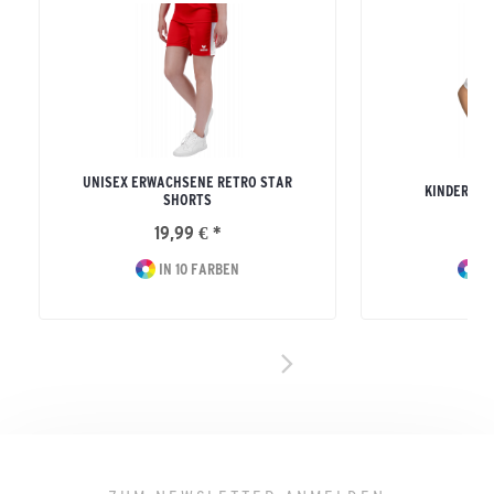
UNISEX ERWACHSENE RETRO STAR
KINDER RE
SHORTS
19,99 € *
16
IN 10 FARBEN
IN