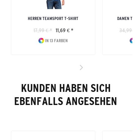
HERREN TEAMSPORT T-SHIRT
DAMEN TEAM
17,99 € *
11,69 € *
34,99 € *
IN 13 FARBEN
IN
KUNDEN HABEN SICH
EBENFALLS ANGESEHEN