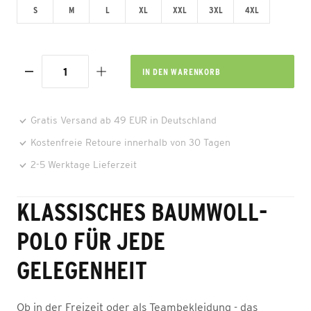
S
M
L
XL
XXL
3XL
4XL
IN DEN
WARENKORB
Gratis Versand ab 49 EUR in Deutschland
Kostenfreie Retoure innerhalb von 30 Tagen
2-5 Werktage Lieferzeit
KLASSISCHES BAUMWOLL-
POLO FÜR JEDE
GELEGENHEIT
Ob in der Freizeit oder als Teambekleidung - das