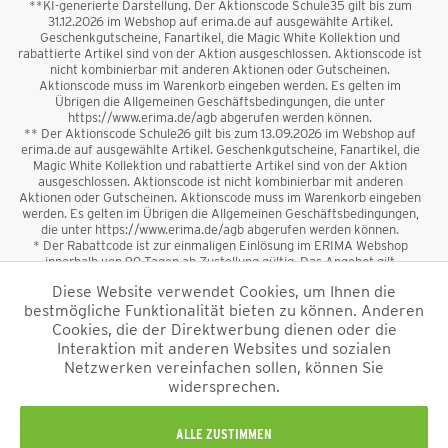
**KI-generierte Darstellung. Der Aktionscode Schule35 gilt bis zum
31.12.2026 im Webshop auf erima.de auf ausgewählte Artikel.
Geschenkgutscheine, Fanartikel, die Magic White Kollektion und
rabattierte Artikel sind von der Aktion ausgeschlossen. Aktionscode ist
nicht kombinierbar mit anderen Aktionen oder Gutscheinen.
Aktionscode muss im Warenkorb eingeben werden. Es gelten im
Übrigen die Allgemeinen Geschäftsbedingungen, die unter
https://www.erima.de/agb abgerufen werden können.
** Der Aktionscode Schule26 gilt bis zum 13.09.2026 im Webshop auf
erima.de auf ausgewählte Artikel. Geschenkgutscheine, Fanartikel, die
Magic White Kollektion und rabattierte Artikel sind von der Aktion
ausgeschlossen. Aktionscode ist nicht kombinierbar mit anderen
Aktionen oder Gutscheinen. Aktionscode muss im Warenkorb eingeben
werden. Es gelten im Übrigen die Allgemeinen Geschäftsbedingungen,
die unter https://www.erima.de/agb abgerufen werden können.
* Der Rabattcode ist zur einmaligen Einlösung im ERIMA Webshop
innerhalb von 90 Tagen ab Zustellung gültig. Das Angebot gilt
ausschließlich für Erstanmeldungen zum Newsletter. Reduzierte Ware
Diese Website verwendet Cookies, um Ihnen die
sowie Geschenkgutscheine sind vom Rabatt ausgeschlossen. Der
bestmögliche Funktionalität bieten zu können. Anderen
Rabattcode ist nicht mit anderen Aktionen oder Gutscheinen
kombinierbar. Der Mindestbestellwert beträgt 50 €
Cookies, die der Direktwerbung dienen oder die
*
Interaktion mit anderen Websites und sozialen
Netzwerken vereinfachen sollen, können Sie
*Alle Preise verstehen sich inkl. Mehrwertsteuer und zzgl.
widersprechen.
Versandkosten
und ggf. Nachnahmegebühren, wenn nicht anders
beschrieben.