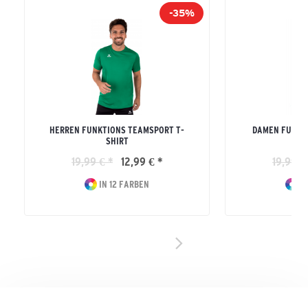
-35%
HERREN FUNKTIONS TEAMSPORT T-
DAMEN FUNKT
SHIRT
19,99 € *
12,99 € *
19,99 €
IN 12 FARBEN
IN