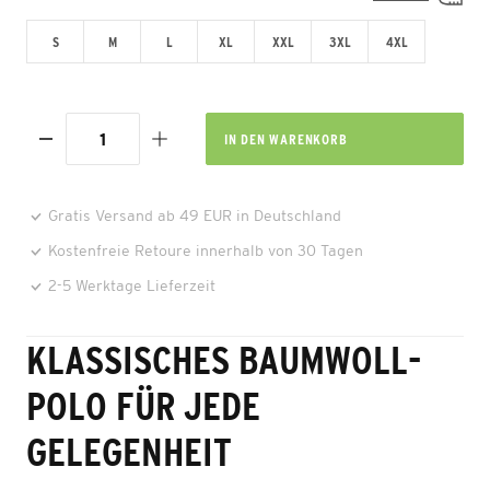
S
M
L
XL
XXL
3XL
4XL
IN DEN
WARENKORB
Gratis Versand ab 49 EUR in Deutschland
Kostenfreie Retoure innerhalb von 30 Tagen
2-5 Werktage Lieferzeit
KLASSISCHES BAUMWOLL-
POLO FÜR JEDE
GELEGENHEIT