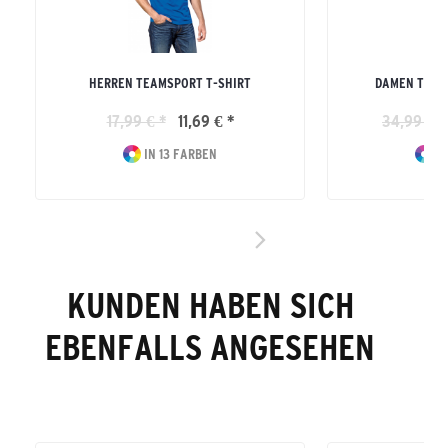
HERREN TEAMSPORT T-SHIRT
DAMEN TEAM
17,99 € *
11,69 € *
34,99 € *
IN 13 FARBEN
IN
KUNDEN HABEN SICH
EBENFALLS ANGESEHEN