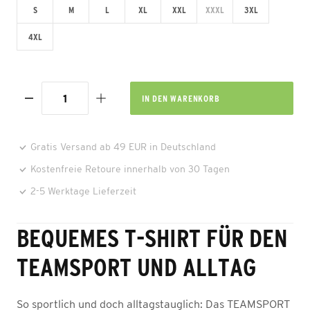
S
M
L
XL
XXL
XXXL
3XL
4XL
IN DEN
WARENKORB
Gratis Versand ab 49 EUR in Deutschland
Kostenfreie Retoure innerhalb von 30 Tagen
2-5 Werktage Lieferzeit
BEQUEMES T-SHIRT FÜR DEN
TEAMSPORT UND ALLTAG
So sportlich und doch alltagstauglich: Das TEAMSPORT