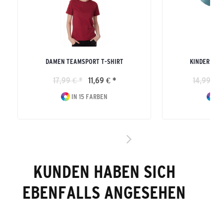
DAMEN TEAMSPORT T-SHIRT
KINDER TE
17,99 € *
11,69 € *
14,99 € 
IN 15 FARBEN
IN
KUNDEN HABEN SICH
EBENFALLS ANGESEHEN