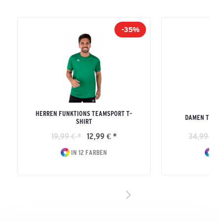
-35%
HERREN FUNKTIONS TEAMSPORT T-
DAMEN TEAM
SHIRT
19,99 € *
12,99 € *
34,99 € *
IN 12 FARBEN
IN