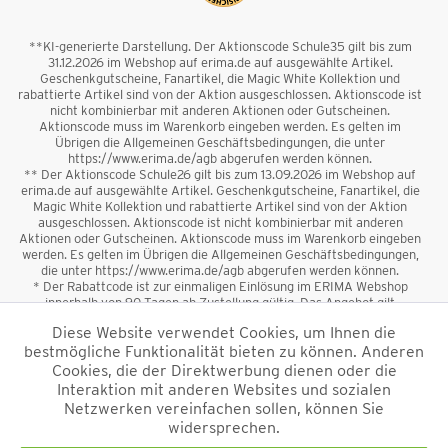
**KI-generierte Darstellung. Der Aktionscode Schule35 gilt bis zum
31.12.2026 im Webshop auf erima.de auf ausgewählte Artikel.
Geschenkgutscheine, Fanartikel, die Magic White Kollektion und
rabattierte Artikel sind von der Aktion ausgeschlossen. Aktionscode ist
nicht kombinierbar mit anderen Aktionen oder Gutscheinen.
Aktionscode muss im Warenkorb eingeben werden. Es gelten im
Übrigen die Allgemeinen Geschäftsbedingungen, die unter
https://www.erima.de/agb abgerufen werden können.
** Der Aktionscode Schule26 gilt bis zum 13.09.2026 im Webshop auf
erima.de auf ausgewählte Artikel. Geschenkgutscheine, Fanartikel, die
Magic White Kollektion und rabattierte Artikel sind von der Aktion
ausgeschlossen. Aktionscode ist nicht kombinierbar mit anderen
Aktionen oder Gutscheinen. Aktionscode muss im Warenkorb eingeben
werden. Es gelten im Übrigen die Allgemeinen Geschäftsbedingungen,
die unter https://www.erima.de/agb abgerufen werden können.
* Der Rabattcode ist zur einmaligen Einlösung im ERIMA Webshop
innerhalb von 90 Tagen ab Zustellung gültig. Das Angebot gilt
ausschließlich für Erstanmeldungen zum Newsletter. Reduzierte Ware
Diese Website verwendet Cookies, um Ihnen die
sowie Geschenkgutscheine sind vom Rabatt ausgeschlossen. Der
bestmögliche Funktionalität bieten zu können. Anderen
Rabattcode ist nicht mit anderen Aktionen oder Gutscheinen
kombinierbar. Der Mindestbestellwert beträgt 50 €
Cookies, die der Direktwerbung dienen oder die
*
Interaktion mit anderen Websites und sozialen
Netzwerken vereinfachen sollen, können Sie
*Alle Preise verstehen sich inkl. Mehrwertsteuer und zzgl.
widersprechen.
Versandkosten
und ggf. Nachnahmegebühren, wenn nicht anders
beschrieben.