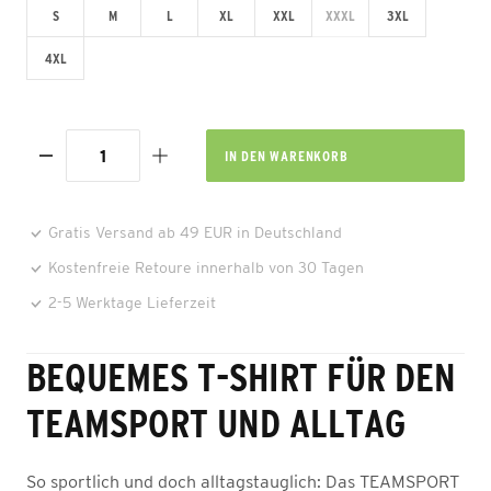
S
M
L
XL
XXL
XXXL
3XL
4XL
IN DEN
WARENKORB
Gratis Versand ab 49 EUR in Deutschland
Kostenfreie Retoure innerhalb von 30 Tagen
2-5 Werktage Lieferzeit
BEQUEMES T-SHIRT FÜR DEN
TEAMSPORT UND ALLTAG
So sportlich und doch alltagstauglich: Das TEAMSPORT