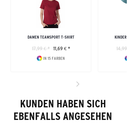
DAMEN TEAMSPORT T-SHIRT
KINDER TE
17,99 € *
11,69 € *
14,99 € 
IN 15 FARBEN
IN
KUNDEN HABEN SICH
EBENFALLS ANGESEHEN