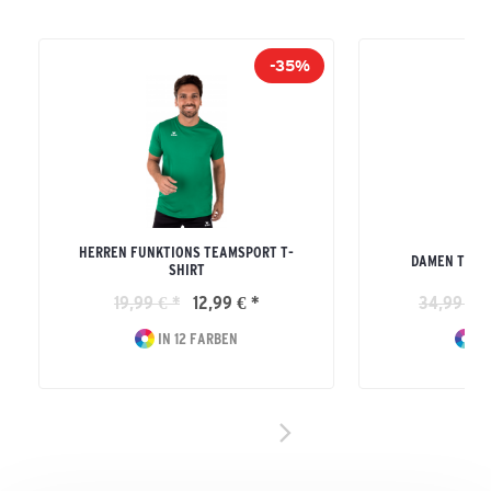
-35%
HERREN FUNKTIONS TEAMSPORT T-
DAMEN TEAM
SHIRT
19,99 € *
12,99 € *
34,99 € *
IN 12 FARBEN
IN