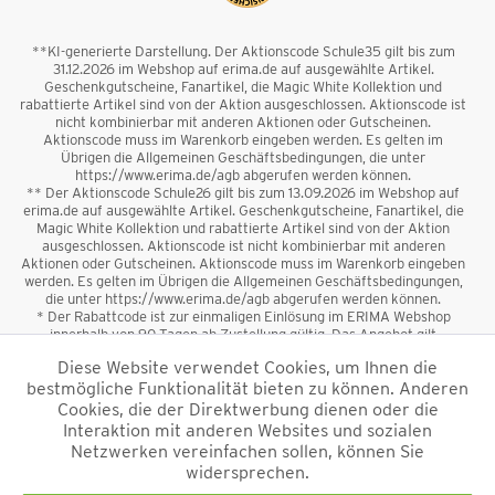
**KI-generierte Darstellung. Der Aktionscode Schule35 gilt bis zum
31.12.2026 im Webshop auf erima.de auf ausgewählte Artikel.
Geschenkgutscheine, Fanartikel, die Magic White Kollektion und
rabattierte Artikel sind von der Aktion ausgeschlossen. Aktionscode ist
nicht kombinierbar mit anderen Aktionen oder Gutscheinen.
Aktionscode muss im Warenkorb eingeben werden. Es gelten im
Übrigen die Allgemeinen Geschäftsbedingungen, die unter
https://www.erima.de/agb abgerufen werden können.
** Der Aktionscode Schule26 gilt bis zum 13.09.2026 im Webshop auf
erima.de auf ausgewählte Artikel. Geschenkgutscheine, Fanartikel, die
Magic White Kollektion und rabattierte Artikel sind von der Aktion
ausgeschlossen. Aktionscode ist nicht kombinierbar mit anderen
Aktionen oder Gutscheinen. Aktionscode muss im Warenkorb eingeben
werden. Es gelten im Übrigen die Allgemeinen Geschäftsbedingungen,
die unter https://www.erima.de/agb abgerufen werden können.
* Der Rabattcode ist zur einmaligen Einlösung im ERIMA Webshop
innerhalb von 90 Tagen ab Zustellung gültig. Das Angebot gilt
ausschließlich für Erstanmeldungen zum Newsletter. Reduzierte Ware
Diese Website verwendet Cookies, um Ihnen die
sowie Geschenkgutscheine sind vom Rabatt ausgeschlossen. Der
bestmögliche Funktionalität bieten zu können. Anderen
Rabattcode ist nicht mit anderen Aktionen oder Gutscheinen
kombinierbar. Der Mindestbestellwert beträgt 50 €
Cookies, die der Direktwerbung dienen oder die
*
Interaktion mit anderen Websites und sozialen
Netzwerken vereinfachen sollen, können Sie
*Alle Preise verstehen sich inkl. Mehrwertsteuer und zzgl.
widersprechen.
Versandkosten
und ggf. Nachnahmegebühren, wenn nicht anders
beschrieben.