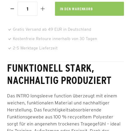
IN DEN
WARENKORB
Gratis Versand ab 49 EUR in Deutschland
Kostenfreie Retoure innerhalb von 30 Tagen
2-5 Werktage Lieferzeit
FUNKTIONELL STARK,
NACHHALTIG PRODUZIERT
Das INTRO longsleeve function überzeugt mit einem
weichen, funktionalen Material und nachhaltiger
Herstellung. Das feuchtigkeitsabsorbierende
Funktionsgewebe aus 100 % recyceltem Polyester
sorgt für ein angenehm trockenes Tragegefühl – ideal
für Training, Aufwärmen oder Freizeit. Dank des