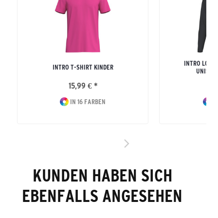
INTRO LONG
INTRO T-SHIRT KINDER
UNISEX
15,99 € *
24
IN 16 FARBEN
I
KUNDEN HABEN SICH
EBENFALLS ANGESEHEN