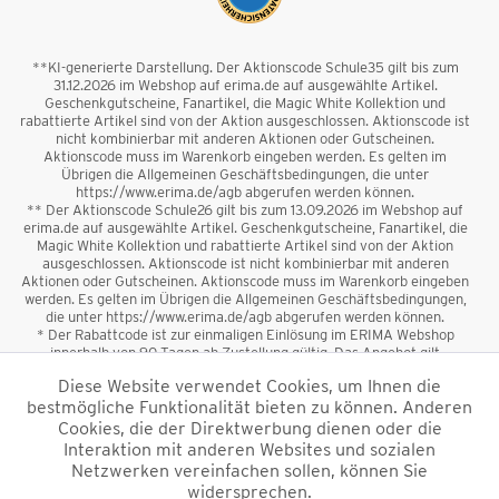
**KI-generierte Darstellung. Der Aktionscode Schule35 gilt bis zum
31.12.2026 im Webshop auf erima.de auf ausgewählte Artikel.
Geschenkgutscheine, Fanartikel, die Magic White Kollektion und
rabattierte Artikel sind von der Aktion ausgeschlossen. Aktionscode ist
nicht kombinierbar mit anderen Aktionen oder Gutscheinen.
Aktionscode muss im Warenkorb eingeben werden. Es gelten im
Übrigen die Allgemeinen Geschäftsbedingungen, die unter
https://www.erima.de/agb abgerufen werden können.
** Der Aktionscode Schule26 gilt bis zum 13.09.2026 im Webshop auf
erima.de auf ausgewählte Artikel. Geschenkgutscheine, Fanartikel, die
Magic White Kollektion und rabattierte Artikel sind von der Aktion
ausgeschlossen. Aktionscode ist nicht kombinierbar mit anderen
Aktionen oder Gutscheinen. Aktionscode muss im Warenkorb eingeben
werden. Es gelten im Übrigen die Allgemeinen Geschäftsbedingungen,
die unter https://www.erima.de/agb abgerufen werden können.
* Der Rabattcode ist zur einmaligen Einlösung im ERIMA Webshop
innerhalb von 90 Tagen ab Zustellung gültig. Das Angebot gilt
ausschließlich für Erstanmeldungen zum Newsletter. Reduzierte Ware
Diese Website verwendet Cookies, um Ihnen die
sowie Geschenkgutscheine sind vom Rabatt ausgeschlossen. Der
bestmögliche Funktionalität bieten zu können. Anderen
Rabattcode ist nicht mit anderen Aktionen oder Gutscheinen
kombinierbar. Der Mindestbestellwert beträgt 50 €
Cookies, die der Direktwerbung dienen oder die
*
Interaktion mit anderen Websites und sozialen
Netzwerken vereinfachen sollen, können Sie
*Alle Preise verstehen sich inkl. Mehrwertsteuer und zzgl.
widersprechen.
Versandkosten
und ggf. Nachnahmegebühren, wenn nicht anders