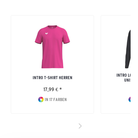
INTRO LONG
INTRO T-SHIRT HERREN
UNISEX
17,99 € *
24
IN 17 FARBEN
I