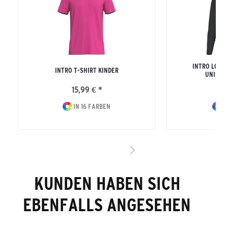
INTRO LONG
INTRO T-SHIRT KINDER
UNISEX
15,99 € *
24
IN 16 FARBEN
I
KUNDEN HABEN SICH
EBENFALLS ANGESEHEN