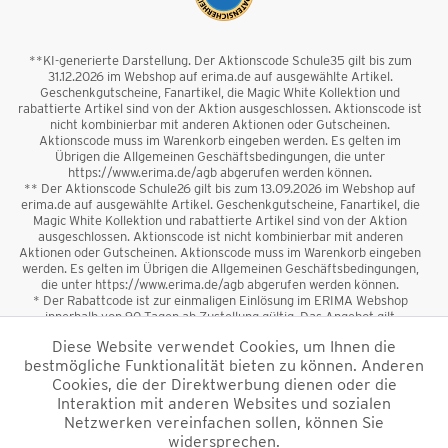
**KI-generierte Darstellung. Der Aktionscode Schule35 gilt bis zum
31.12.2026 im Webshop auf erima.de auf ausgewählte Artikel.
Geschenkgutscheine, Fanartikel, die Magic White Kollektion und
rabattierte Artikel sind von der Aktion ausgeschlossen. Aktionscode ist
nicht kombinierbar mit anderen Aktionen oder Gutscheinen.
Aktionscode muss im Warenkorb eingeben werden. Es gelten im
Übrigen die Allgemeinen Geschäftsbedingungen, die unter
https://www.erima.de/agb abgerufen werden können.
** Der Aktionscode Schule26 gilt bis zum 13.09.2026 im Webshop auf
erima.de auf ausgewählte Artikel. Geschenkgutscheine, Fanartikel, die
Magic White Kollektion und rabattierte Artikel sind von der Aktion
ausgeschlossen. Aktionscode ist nicht kombinierbar mit anderen
Aktionen oder Gutscheinen. Aktionscode muss im Warenkorb eingeben
werden. Es gelten im Übrigen die Allgemeinen Geschäftsbedingungen,
die unter https://www.erima.de/agb abgerufen werden können.
* Der Rabattcode ist zur einmaligen Einlösung im ERIMA Webshop
innerhalb von 90 Tagen ab Zustellung gültig. Das Angebot gilt
ausschließlich für Erstanmeldungen zum Newsletter. Reduzierte Ware
Diese Website verwendet Cookies, um Ihnen die
sowie Geschenkgutscheine sind vom Rabatt ausgeschlossen. Der
bestmögliche Funktionalität bieten zu können. Anderen
Rabattcode ist nicht mit anderen Aktionen oder Gutscheinen
kombinierbar. Der Mindestbestellwert beträgt 50 €
Cookies, die der Direktwerbung dienen oder die
*
Interaktion mit anderen Websites und sozialen
Netzwerken vereinfachen sollen, können Sie
*Alle Preise verstehen sich inkl. Mehrwertsteuer und zzgl.
widersprechen.
Versandkosten
und ggf. Nachnahmegebühren, wenn nicht anders