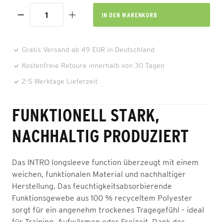
IN DEN
WARENKORB
Gratis Versand ab 49 EUR in Deutschland
Kostenfreie Retoure innerhalb von 30 Tagen
2-5 Werktage Lieferzeit
FUNKTIONELL STARK,
NACHHALTIG PRODUZIERT
Das INTRO longsleeve function überzeugt mit einem
weichen, funktionalen Material und nachhaltiger
Herstellung. Das feuchtigkeitsabsorbierende
Funktionsgewebe aus 100 % recyceltem Polyester
sorgt für ein angenehm trockenes Tragegefühl – ideal
für Training, Aufwärmen oder Freizeit. Dank des