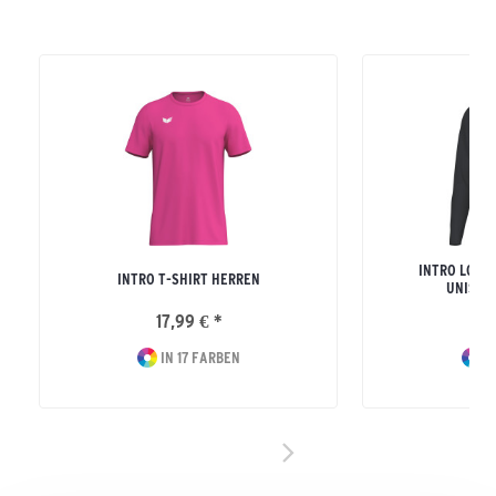
INTRO LONG
INTRO T-SHIRT HERREN
UNISEX
17,99 € *
24
IN 17 FARBEN
I