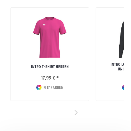
INTRO LONG
INTRO T-SHIRT HERREN
UNISEX
17,99 € *
24
IN 17 FARBEN
I