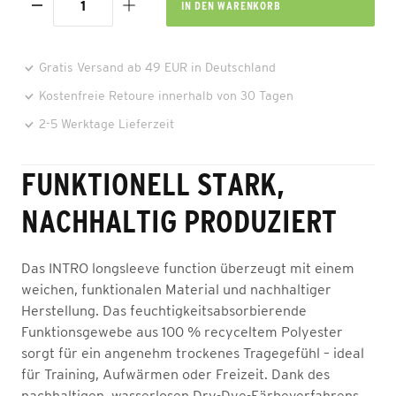
IN DEN
WARENKORB
Gratis Versand ab 49 EUR in Deutschland
Kostenfreie Retoure innerhalb von 30 Tagen
2-5 Werktage Lieferzeit
FUNKTIONELL STARK,
NACHHALTIG PRODUZIERT
Das INTRO longsleeve function überzeugt mit einem
weichen, funktionalen Material und nachhaltiger
Herstellung. Das feuchtigkeitsabsorbierende
Funktionsgewebe aus 100 % recyceltem Polyester
sorgt für ein angenehm trockenes Tragegefühl – ideal
für Training, Aufwärmen oder Freizeit. Dank des
nachhaltigen, wasserlosen Dry-Dye-Färbeverfahrens