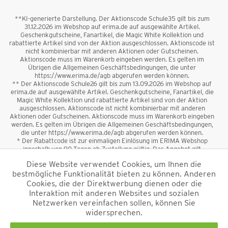
**KI-generierte Darstellung. Der Aktionscode Schule35 gilt bis zum
31.12.2026 im Webshop auf erima.de auf ausgewählte Artikel.
Geschenkgutscheine, Fanartikel, die Magic White Kollektion und
rabattierte Artikel sind von der Aktion ausgeschlossen. Aktionscode ist
nicht kombinierbar mit anderen Aktionen oder Gutscheinen.
Aktionscode muss im Warenkorb eingeben werden. Es gelten im
Übrigen die Allgemeinen Geschäftsbedingungen, die unter
https://www.erima.de/agb abgerufen werden können.
** Der Aktionscode Schule26 gilt bis zum 13.09.2026 im Webshop auf
erima.de auf ausgewählte Artikel. Geschenkgutscheine, Fanartikel, die
Magic White Kollektion und rabattierte Artikel sind von der Aktion
ausgeschlossen. Aktionscode ist nicht kombinierbar mit anderen
Aktionen oder Gutscheinen. Aktionscode muss im Warenkorb eingeben
werden. Es gelten im Übrigen die Allgemeinen Geschäftsbedingungen,
die unter https://www.erima.de/agb abgerufen werden können.
* Der Rabattcode ist zur einmaligen Einlösung im ERIMA Webshop
innerhalb von 90 Tagen ab Zustellung gültig. Das Angebot gilt
ausschließlich für Erstanmeldungen zum Newsletter. Reduzierte Ware
Diese Website verwendet Cookies, um Ihnen die
sowie Geschenkgutscheine sind vom Rabatt ausgeschlossen. Der
bestmögliche Funktionalität bieten zu können. Anderen
Rabattcode ist nicht mit anderen Aktionen oder Gutscheinen
kombinierbar. Der Mindestbestellwert beträgt 50 €
Cookies, die der Direktwerbung dienen oder die
*
Interaktion mit anderen Websites und sozialen
Netzwerken vereinfachen sollen, können Sie
*Alle Preise verstehen sich inkl. Mehrwertsteuer und zzgl.
widersprechen.
Versandkosten
und ggf. Nachnahmegebühren, wenn nicht anders
beschrieben.