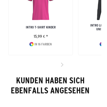
INTRO LONG
INTRO T-SHIRT KINDER
UNISEX
15,99 € *
24
IN 16 FARBEN
I
KUNDEN HABEN SICH
EBENFALLS ANGESEHEN