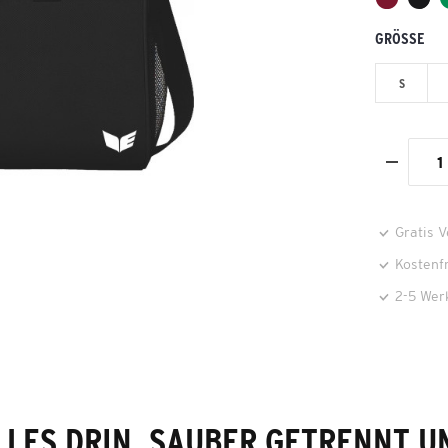
GRÖSSE
S
Gratis 
Kostenf
2-5 Wer
LLES DRIN, SAUBER GETRENNT U