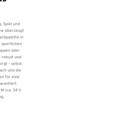
, Spiel und
sche überzeugt
arbpalette in
 sportlichen
wappen oder
e robust und
rgt – selbst
fach und die
en für eine
arantiert
 M (ca. 34 l)
ng.