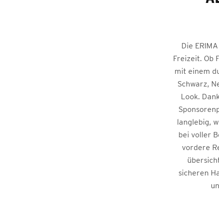
Die ERIMA 
Freizeit. Ob 
mit einem du
Schwarz, Ne
Look. Dank
Sponsorenpr
langlebig, 
bei voller 
vordere Re
übersich
sicheren Hal
un