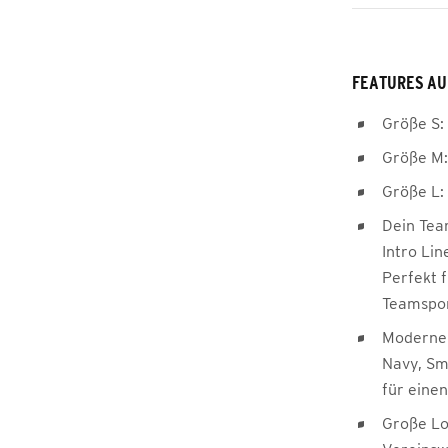
FEATURES AU
Größe S:
Größe M:
Größe L:
Dein Tea
Intro Lin
Perfekt f
Teamspor
Moderne 
Navy, S
für einen
Große Lo