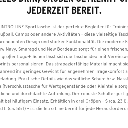
JEDERZEIT BEREIT.
INTRO LINE Sporttasche ist der perfekte Begleiter für Training
Fußball, Camps oder andere Aktivitäten – diese vielseitige Ta
rchdachten Design und starker Funktionalität. Die moderne F
w Navy, Smaragd und New Bordeaux sorgt für einen frischen,
 großer Logo-Flächen lässt sich die Tasche ideal mit Vereins
ints personalisieren. Das strapazierfähige Material macht si
während ihr geringes Gewicht für angenehmen Tragekomfort so
Beladung. Praktische Details wie das seitliche Schuh- bzw. Nass
ißverschlusstasche für Wertgegenstände oder Kleinteile sorg
tliche und durchdachte Aufteilung. Der robuste Schultergurt g
t bei häufigem Einsatz. Erhältlich in drei Größen – S (ca. 23 l),
d L (ca. 55 l) – ist die Intro Line bereit für jede Herausforderu