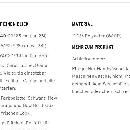
F EINEN BLICK
MATERIAL
 40*23*25 cm (ca. 23l)
100% Polyester (600D)
 51*24*28 cm (ca. 34l)
MEHR ZUM PRODUKT
 60*27*34 cm (ca. 55l)
Artikelnummer:
m. Deine Tasche. Deine
Pflege:
Nur Handwäsche, k
e. Vielseitig einsetzbar:
Maschinenwäsche, nicht Tr
ür Fußball, Camps und alle
geeignet, kein Weichspüler,
tarten.
bleichen oder chemisch rei
Farbpalette: Schwarz, New
maragd und New Bordeaux
 frischen Look.
go-Flächen: Perfekt für