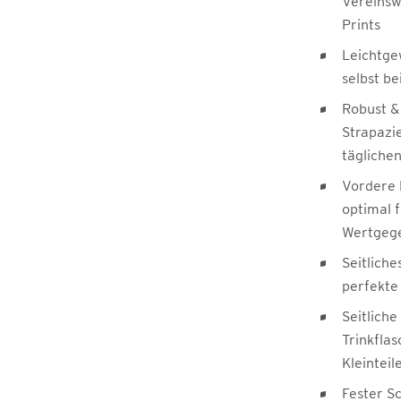
Vereinsw
Prints
Leichtge
selbst be
Robust & 
Strapazi
täglichen
Vordere 
optimal 
Wertgeg
Seitliche
perfekte
Seitlich
Trinkfla
Kleinteil
Fester S