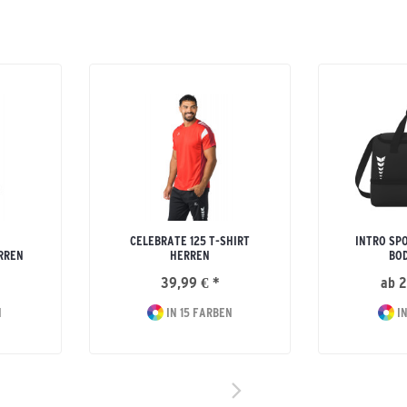
CELEBRATE 125 T-SHIRT
INTRO SP
RREN
HERREN
BO
39,99 € *
ab 2
N
IN 15 FARBEN
IN