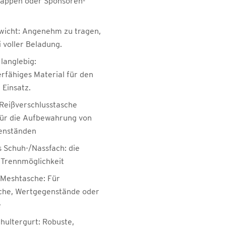
appen oder Sponsoren-
wicht: Angenehm zu tragen,
i voller Beladung.
langlebig:
erfähiges Material für den
 Einsatz.
Reißverschlusstasche
für die Aufbewahrung von
enständen
s Schuh-/Nassfach: die
 Trennmöglichkeit
e Meshtasche: Für
sche, Wertgegenstände oder
e
chultergurt: Robuste,