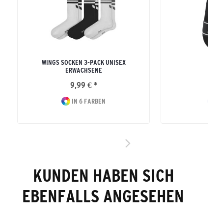
WINGS SOCKEN 3-PACK UNISEX
TS 
ERWACHSENE
9,99 € *
19
IN 6 FARBEN
I
KUNDEN HABEN SICH
EBENFALLS ANGESEHEN