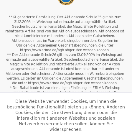
**KI-generierte Darstellung. Der Aktionscode Schule35 gilt bis zum
31.12.2026 im Webshop auf erima.de auf ausgewählte Artikel.
Geschenkgutscheine, Fanartikel, die Magic White Kollektion und
rabattierte Artikel sind von der Aktion ausgeschlossen. Aktionscode ist
nicht kombinierbar mit anderen Aktionen oder Gutscheinen.
Aktionscode muss im Warenkorb eingeben werden. Es gelten im
Übrigen die Allgemeinen Geschäftsbedingungen, die unter
https://www.erima.de/agb abgerufen werden können.
** Der Aktionscode Schule26 gilt bis zum 13.09.2026 im Webshop auf
erima.de auf ausgewählte Artikel. Geschenkgutscheine, Fanartikel, die
Magic White Kollektion und rabattierte Artikel sind von der Aktion
ausgeschlossen. Aktionscode ist nicht kombinierbar mit anderen
Aktionen oder Gutscheinen. Aktionscode muss im Warenkorb eingeben
werden. Es gelten im Übrigen die Allgemeinen Geschäftsbedingungen,
die unter https://www.erima.de/agb abgerufen werden können.
* Der Rabattcode ist zur einmaligen Einlösung im ERIMA Webshop
innerhalb von 90 Tagen ab Zustellung gültig. Das Angebot gilt
ausschließlich für Erstanmeldungen zum Newsletter. Reduzierte Ware
Diese Website verwendet Cookies, um Ihnen die
sowie Geschenkgutscheine sind vom Rabatt ausgeschlossen. Der
bestmögliche Funktionalität bieten zu können. Anderen
Rabattcode ist nicht mit anderen Aktionen oder Gutscheinen
kombinierbar. Der Mindestbestellwert beträgt 50 €
Cookies, die der Direktwerbung dienen oder die
*
Interaktion mit anderen Websites und sozialen
Netzwerken vereinfachen sollen, können Sie
*Alle Preise verstehen sich inkl. Mehrwertsteuer und zzgl.
widersprechen.
Versandkosten
und ggf. Nachnahmegebühren, wenn nicht anders