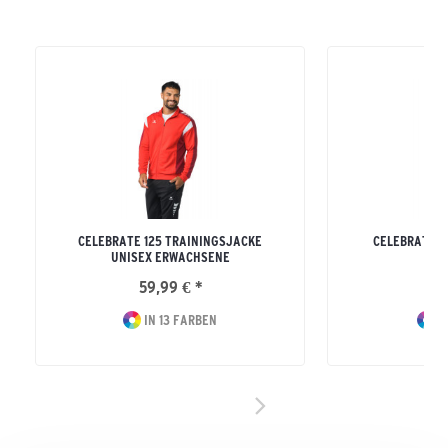
CELEBRATE 125 TRAININGSJACKE
CELEBRATE 1
UNISEX ERWACHSENE
H
59,99 € *
49
IN 13 FARBEN
I