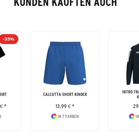
KUNDEN KAUFTEN AUCH
-35%
INTRO TR
HIRT
CALCUTTA SHORT KINDER
K
€ *
13,99 € *
29
N
IN 7 FARBEN
IN