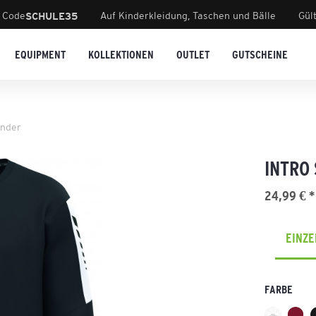
 Code
Auf Kinderkleidung, Taschen und Bälle
Gül
SCHULE35
EQUIPMENT
KOLLEKTIONEN
OUTLET
GUTSCHEINE
inder
INTRO
24,99 € *
EINZ
FARBE