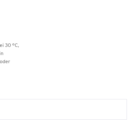
i 30 °C,
in
 oder