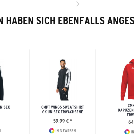
 HABEN SICH EBENFALLS ANGE
CMP
NISEX
CMPT WINGS SWEATSHIRT
KAPUZEN
GK UNISEX ERWACHSENE
ERW
59,99 € *
64
N
IN 3 FARBEN
IN