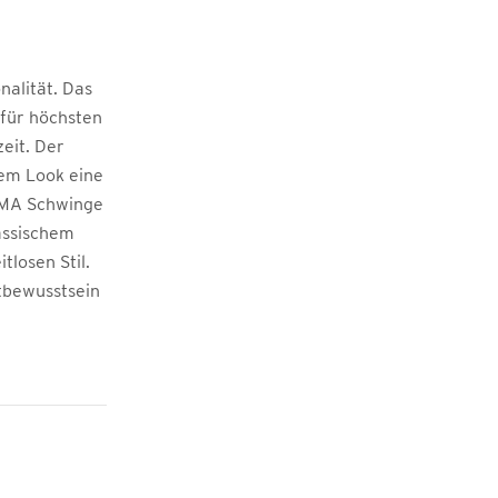
nalität. Das
 für höchsten
eit. Der
dem Look eine
RIMA Schwinge
assischem
tlosen Stil.
ltbewusstsein