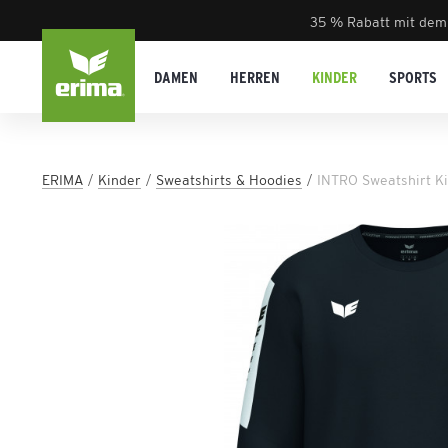
35 % Rabatt mit dem
DAMEN
HERREN
KINDER
SPORTS
ERIMA
Kinder
Sweatshirts & Hoodies
INTRO Sweatshirt K