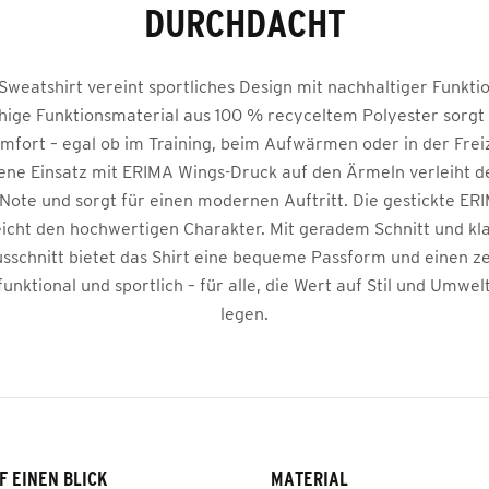
DURCHDACHT
weatshirt vereint sportliches Design mit nachhaltiger Funktio
hige Funktionsmaterial aus 100 % recyceltem Polyester sorgt
mfort – egal ob im Training, beim Aufwärmen oder in der Freiz
ene Einsatz mit ERIMA Wings-Druck auf den Ärmeln verleiht 
ote und sorgt für einen modernen Auftritt. Die gestickte E
eicht den hochwertigen Charakter. Mit geradem Schnitt und kl
schnitt bietet das Shirt eine bequeme Passform und einen zei
funktional und sportlich – für alle, die Wert auf Stil und Umwe
legen.
F EINEN BLICK
MATERIAL