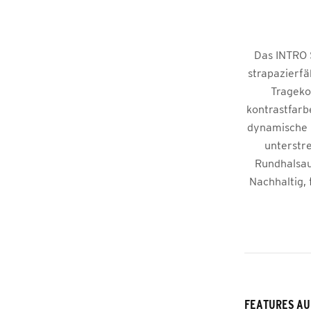
Das INTRO S
strapazierfä
Trageko
kontrastfarb
dynamische N
unterstr
Rundhalsaus
Nachhaltig, 
FEATURES AU