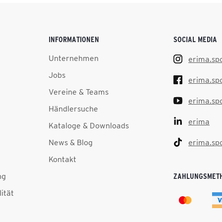
INFORMATIONEN
SOCIAL MEDIA
Unternehmen
erima.sp
Jobs
erima.sp
Vereine & Teams
erima.sp
Händlersuche
erima
Kataloge & Downloads
News & Blog
erima.sp
Kontakt
ng
ZAHLUNGSMET
lität