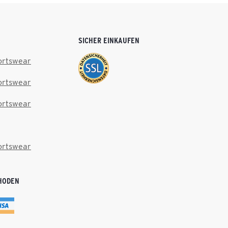
SICHER EINKAUFEN
ortswear
ortswear
ortswear
ortswear
HODEN