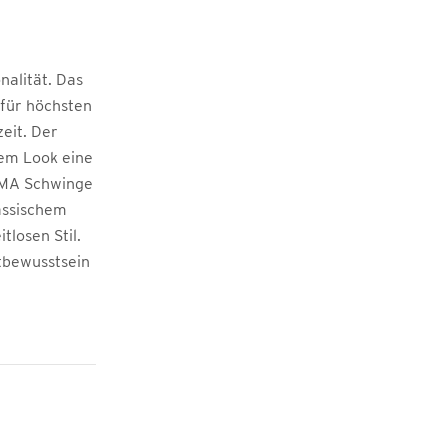
nalität. Das
 für höchsten
eit. Der
dem Look eine
RIMA Schwinge
assischem
tlosen Stil.
ltbewusstsein