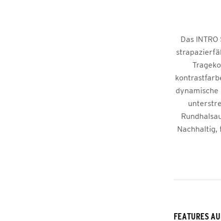
Das INTRO S
strapazierfä
Trageko
kontrastfarb
dynamische N
unterstr
Rundhalsaus
Nachhaltig, 
FEATURES AU