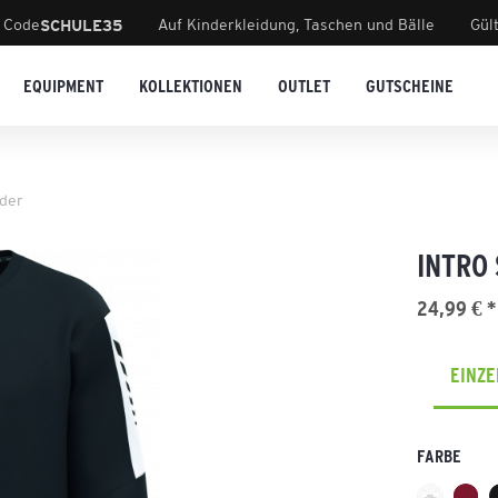
 Code
Auf Kinderkleidung, Taschen und Bälle
Gül
SCHULE35
EQUIPMENT
KOLLEKTIONEN
OUTLET
GUTSCHEINE
der
INTRO
24,99 € *
EINZ
FARBE