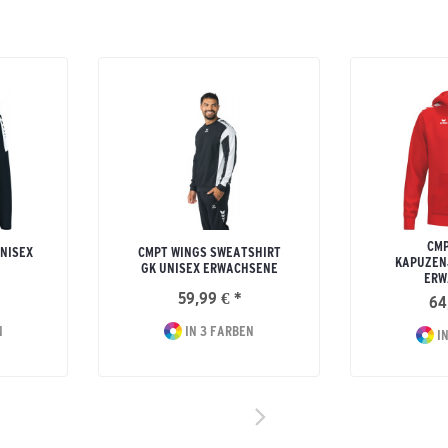
CMP
NISEX
CMPT WINGS SWEATSHIRT
KAPUZEN
GK UNISEX ERWACHSENE
ERW
59,99 € *
64
N
IN 3 FARBEN
IN