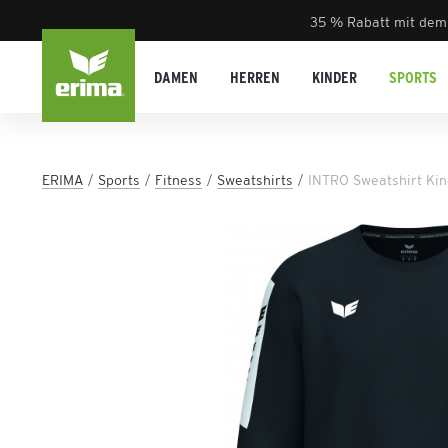
35 % Rabatt mit dem
DAMEN
HERREN
KINDER
SPORTS
ERIMA
Sports
Fitness
Sweatshirts
INTRO Sweatshirt Kin