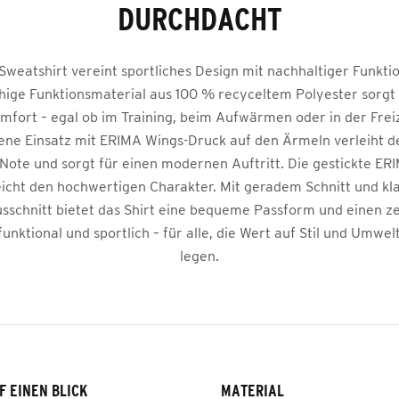
DURCHDACHT
weatshirt vereint sportliches Design mit nachhaltiger Funktio
hige Funktionsmaterial aus 100 % recyceltem Polyester sorgt
mfort – egal ob im Training, beim Aufwärmen oder in der Freiz
ene Einsatz mit ERIMA Wings-Druck auf den Ärmeln verleiht 
ote und sorgt für einen modernen Auftritt. Die gestickte E
eicht den hochwertigen Charakter. Mit geradem Schnitt und kl
schnitt bietet das Shirt eine bequeme Passform und einen zei
funktional und sportlich – für alle, die Wert auf Stil und Umwe
legen.
F EINEN BLICK
MATERIAL