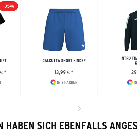
-35%
INTRO TR
HIRT
CALCUTTA SHORT KINDER
K
€ *
13,99 € *
29
N
IN 7 FARBEN
IN
 HABEN SICH EBENFALLS ANGE