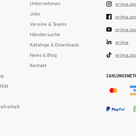
Unternehmen
erima.sp
Jobs
erima.sp
Vereine & Teams
erima.sp
Händlersuche
erima
Kataloge & Downloads
News & Blog
erima.sp
Kontakt
ng
ZAHLUNGSMET
lität
efreiheit