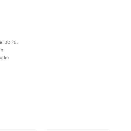
i 30 °C,
in
 oder