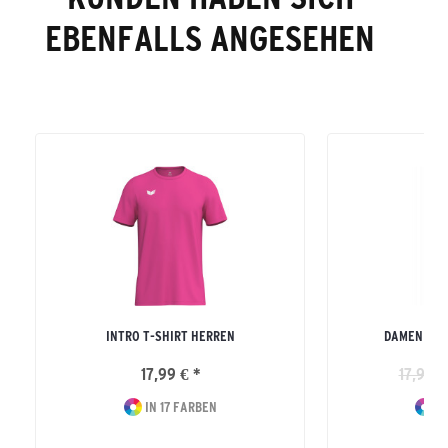
EBENFALLS ANGESEHEN
INTRO T-SHIRT HERREN
DAMEN TEA
17,99 € *
17,99 €
IN 17 FARBEN
IN