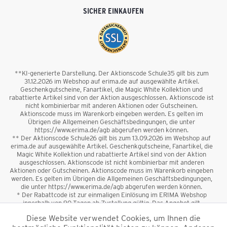
SICHER EINKAUFEN
**KI-generierte Darstellung. Der Aktionscode Schule35 gilt bis zum
31.12.2026 im Webshop auf erima.de auf ausgewählte Artikel.
Geschenkgutscheine, Fanartikel, die Magic White Kollektion und
rabattierte Artikel sind von der Aktion ausgeschlossen. Aktionscode ist
nicht kombinierbar mit anderen Aktionen oder Gutscheinen.
Aktionscode muss im Warenkorb eingeben werden. Es gelten im
Übrigen die Allgemeinen Geschäftsbedingungen, die unter
https://www.erima.de/agb abgerufen werden können.
** Der Aktionscode Schule26 gilt bis zum 13.09.2026 im Webshop auf
erima.de auf ausgewählte Artikel. Geschenkgutscheine, Fanartikel, die
Magic White Kollektion und rabattierte Artikel sind von der Aktion
ausgeschlossen. Aktionscode ist nicht kombinierbar mit anderen
Aktionen oder Gutscheinen. Aktionscode muss im Warenkorb eingeben
werden. Es gelten im Übrigen die Allgemeinen Geschäftsbedingungen,
die unter https://www.erima.de/agb abgerufen werden können.
* Der Rabattcode ist zur einmaligen Einlösung im ERIMA Webshop
innerhalb von 90 Tagen ab Zustellung gültig. Das Angebot gilt
ausschließlich für Erstanmeldungen zum Newsletter. Reduzierte Ware
Diese Website verwendet Cookies, um Ihnen die
sowie Geschenkgutscheine sind vom Rabatt ausgeschlossen. Der