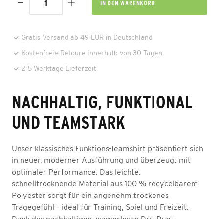
IN DEN
WARENKORB
Gratis Versand ab 49 EUR in Deutschland
Kostenfreie Retoure innerhalb von 30 Tagen
2-5 Werktage Lieferzeit
NACHHALTIG, FUNKTIONAL
UND TEAMSTARK
Unser klassisches Funktions-Teamshirt präsentiert sich
in neuer, moderner Ausführung und überzeugt mit
optimaler Performance. Das leichte,
schnelltrocknende Material aus 100 % recycelbarem
Polyester sorgt für ein angenehm trockenes
Tragegefühl – ideal für Training, Spiel und Freizeit.
Dank des nachhaltigen, wasserlosen Dry-Dye-