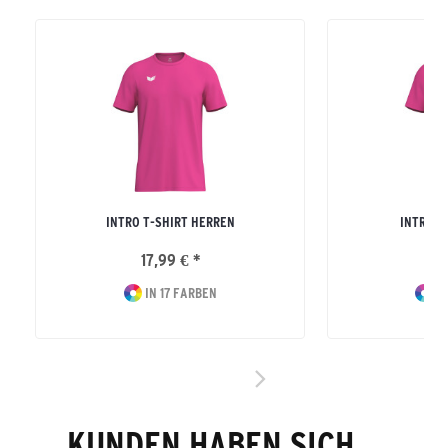
INTRO T-SHIRT HERREN
INTRO T
17,99 € *
15
IN 17 FARBEN
IN
KUNDEN HABEN SICH