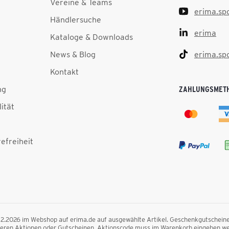
Vereine & Teams
erima.sp
Händlersuche
erima
Kataloge & Downloads
News & Blog
erima.sp
Kontakt
ng
ZAHLUNGSMET
lität
efreiheit
.12.2026 im Webshop auf erima.de auf ausgewählte Artikel. Geschenkgutscheine, F
nderen Aktionen oder Gutscheinen. Aktionscode muss im Warenkorb eingeben we