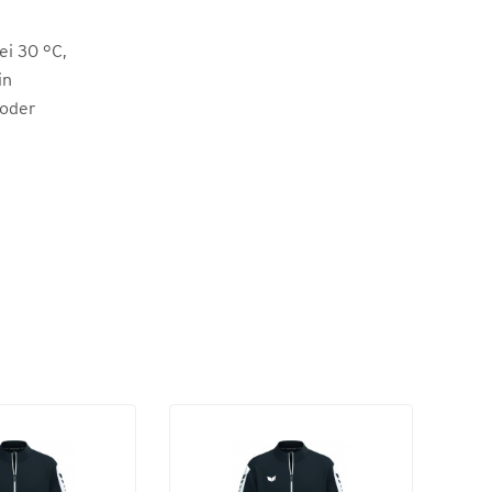
i 30 °C,
in
 oder