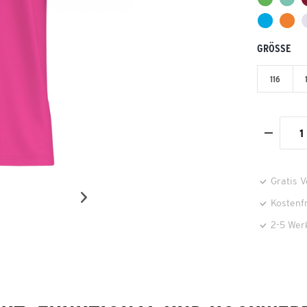
GRÖSSE
116
Gratis 
Kostenf
2-5 Wer