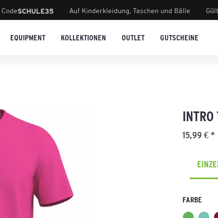
 Code
Auf Kinderkleidung, Taschen und Bälle
Gül
SCHULE35
EQUIPMENT
KOLLEKTIONEN
OUTLET
GUTSCHEINE
INTRO 
15,99 € *
EINZ
FARBE