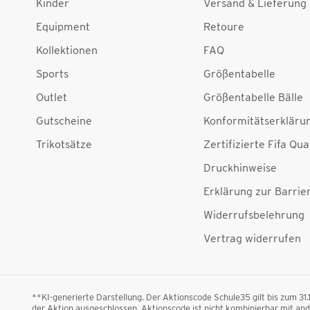
Kinder
Versand & Lieferung
Equipment
Retoure
Kollektionen
FAQ
Sports
Größentabelle
Outlet
Größentabelle Bälle
Gutscheine
Konformitätserkläru
Trikotsätze
Zertifizierte Fifa Qua
Druckhinweise
Erklärung zur Barrier
Widerrufsbelehrung
Vertrag widerrufen
**KI-generierte Darstellung. Der Aktionscode Schule35 gilt bis zum 31
der Aktion ausgeschlossen. Aktionscode ist nicht kombinierbar mit a