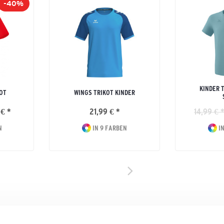
-40%
KINDER 
KOT
WINGS TRIKOT KINDER
 € *
21,99 € *
14,99 € *
N
IN 9 FARBEN
IN