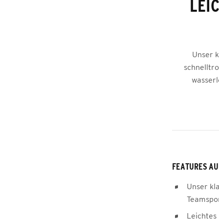
LEI
Unser k
schnelltr
wasserl
FEATURES AU
Unser kl
Teamspor
Leichtes