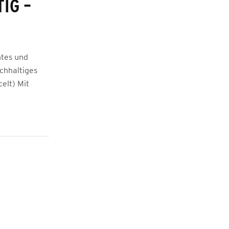
IG –
htes und
chhaltiges
elt) Mit