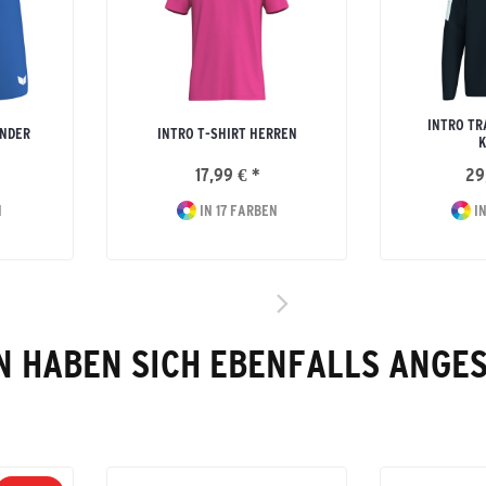
INTRO TR
INDER
INTRO T-SHIRT HERREN
K
17,99 € *
29
N
IN 17 FARBEN
IN
 HABEN SICH EBENFALLS ANGE