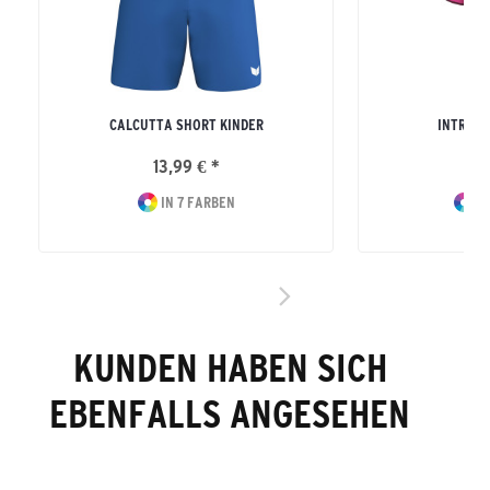
CALCUTTA SHORT KINDER
INTRO T
13,99 € *
15
IN 7 FARBEN
IN
KUNDEN HABEN SICH
EBENFALLS ANGESEHEN