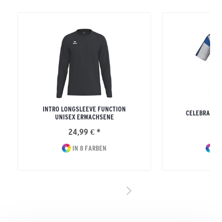
INTRO LONGSLEEVE FUNCTION
CELEBRATE 1
UNISEX ERWACHSENE
24,99 € *
34
IN 8 FARBEN
IN