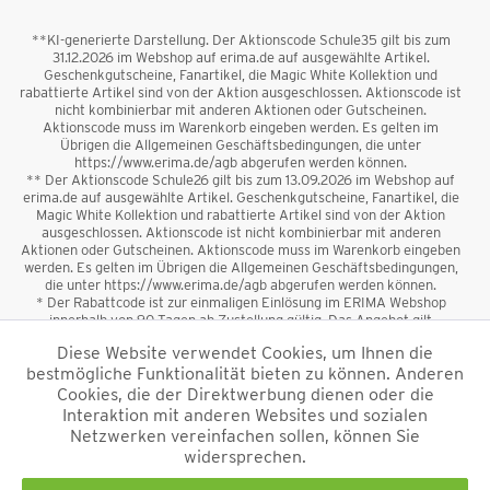
**KI-generierte Darstellung. Der Aktionscode Schule35 gilt bis zum
31.12.2026 im Webshop auf erima.de auf ausgewählte Artikel.
Geschenkgutscheine, Fanartikel, die Magic White Kollektion und
rabattierte Artikel sind von der Aktion ausgeschlossen. Aktionscode ist
nicht kombinierbar mit anderen Aktionen oder Gutscheinen.
Aktionscode muss im Warenkorb eingeben werden. Es gelten im
Übrigen die Allgemeinen Geschäftsbedingungen, die unter
https://www.erima.de/agb abgerufen werden können.
** Der Aktionscode Schule26 gilt bis zum 13.09.2026 im Webshop auf
erima.de auf ausgewählte Artikel. Geschenkgutscheine, Fanartikel, die
Magic White Kollektion und rabattierte Artikel sind von der Aktion
ausgeschlossen. Aktionscode ist nicht kombinierbar mit anderen
Aktionen oder Gutscheinen. Aktionscode muss im Warenkorb eingeben
werden. Es gelten im Übrigen die Allgemeinen Geschäftsbedingungen,
die unter https://www.erima.de/agb abgerufen werden können.
* Der Rabattcode ist zur einmaligen Einlösung im ERIMA Webshop
innerhalb von 90 Tagen ab Zustellung gültig. Das Angebot gilt
ausschließlich für Erstanmeldungen zum Newsletter. Reduzierte Ware
Diese Website verwendet Cookies, um Ihnen die
sowie Geschenkgutscheine sind vom Rabatt ausgeschlossen. Der
bestmögliche Funktionalität bieten zu können. Anderen
Rabattcode ist nicht mit anderen Aktionen oder Gutscheinen
kombinierbar. Der Mindestbestellwert beträgt 50 €
Cookies, die der Direktwerbung dienen oder die
*
Interaktion mit anderen Websites und sozialen
Netzwerken vereinfachen sollen, können Sie
*Alle Preise verstehen sich inkl. Mehrwertsteuer und zzgl.
widersprechen.
Versandkosten
und ggf. Nachnahmegebühren, wenn nicht anders
beschrieben.