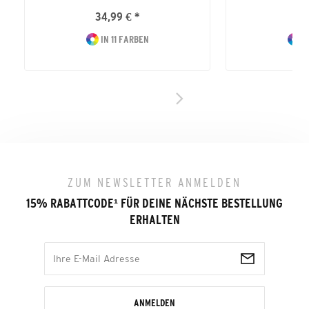
34,99 € *
54
IN 11 FARBEN
I
ZUM NEWSLETTER ANMELDEN
15% RABATTCODE
¹
FÜR DEINE NÄCHSTE BESTELLUNG
ERHALTEN
ANMELDEN