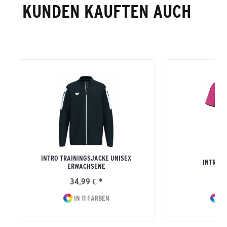
KUNDEN KAUFTEN AUCH
INTRO TRAININGSJACKE UNISEX
INTRO T
ERWACHSENE
34,99 € *
15
IN 11 FARBEN
IN