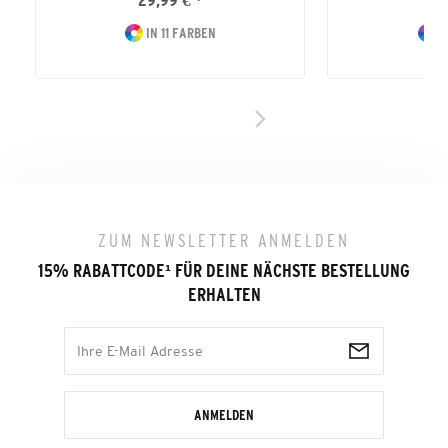
29,99 € *
39
IN 11 FARBEN
I
ZUM NEWSLETTER ANMELDEN
15% RABATTCODE
¹
FÜR DEINE NÄCHSTE BESTELLUNG
ERHALTEN
ANMELDEN