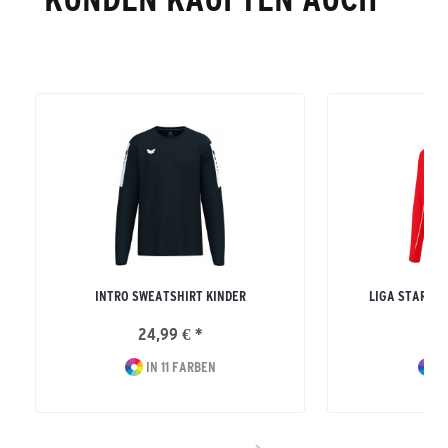
INTRO SWEATSHIRT KINDER
LIGA STAR TR
24,99 € *
39
IN 11 FARBEN
I