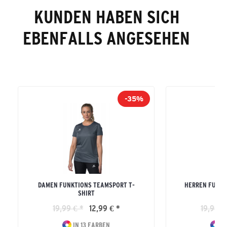
KUNDEN HABEN SICH
EBENFALLS ANGESEHEN
-35%
DAMEN FUNKTIONS TEAMSPORT T-
HERREN FUNKT
SHIRT
19,99 € *
12,99 € *
19,99 €
IN 13 FARBEN
IN