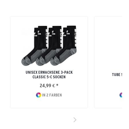
UNISEX ERWACHSENE 3-PACK
TUBE SOC
CLASSIC 5-C SOCKEN
24,99 € *
8
IN 2 FARBEN
IN