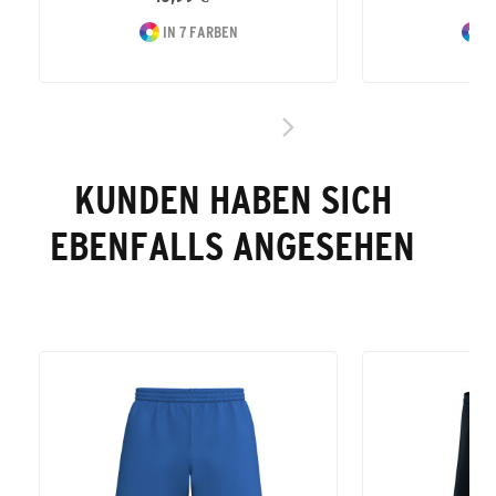
IN 7 FARBEN
I
KUNDEN HABEN SICH
EBENFALLS ANGESEHEN