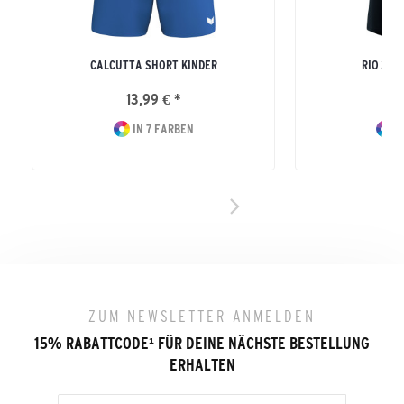
CALCUTTA SHORT KINDER
RIO 2.0
13,99 € *
16
IN 7 FARBEN
I
ZUM NEWSLETTER ANMELDEN
15% RABATTCODE
¹
FÜR DEINE NÄCHSTE BESTELLUNG
ERHALTEN