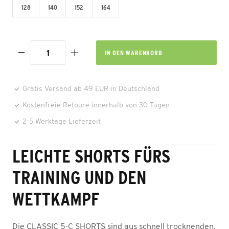
128
140
152
164
IN DEN
WARENKORB
Gratis Versand ab 49 EUR in Deutschland
Kostenfreie Retoure innerhalb von 30 Tagen
2-5 Werktage Lieferzeit
LEICHTE SHORTS FÜRS
TRAINING UND DEN
WETTKAMPF
Die CLASSIC 5-C SHORTS sind aus schnell trocknenden,