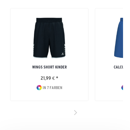
WINGS SHORT KINDER
CALCUTTA
21,99 € *
13
IN 7 FARBEN
I