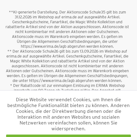
**KI-generierte Darstellung. Der Aktionscode Schule35 gilt bis zum
31.12.2026 im Webshop auf erima.de auf ausgewählte Artikel.
Geschenkgutscheine, Fanartikel, die Magic White Kollektion und
rabattierte Artikel sind von der Aktion ausgeschlossen. Aktionscode ist
nicht kombinierbar mit anderen Aktionen oder Gutscheinen.
Aktionscode muss im Warenkorb eingeben werden. Es gelten im
Übrigen die Allgemeinen Geschäftsbedingungen, die unter
https://www.erima.de/agb abgerufen werden können.
** Der Aktionscode Schule26 gilt bis zum 13.09.2026 im Webshop auf
erima.de auf ausgewählte Artikel. Geschenkgutscheine, Fanartikel, die
Magic White Kollektion und rabattierte Artikel sind von der Aktion
ausgeschlossen. Aktionscode ist nicht kombinierbar mit anderen
Aktionen oder Gutscheinen. Aktionscode muss im Warenkorb eingeben
werden. Es gelten im Übrigen die Allgemeinen Geschäftsbedingungen,
die unter https://www.erima.de/agb abgerufen werden können.
* Der Rabattcode ist zur einmaligen Einlösung im ERIMA Webshop
innerhalb von 90 Tagen ab Zustellung gültig. Das Angebot gilt
ausschließlich für Erstanmeldungen zum Newsletter. Reduzierte Ware
Diese Website verwendet Cookies, um Ihnen die
sowie Geschenkgutscheine sind vom Rabatt ausgeschlossen. Der
bestmögliche Funktionalität bieten zu können. Anderen
Rabattcode ist nicht mit anderen Aktionen oder Gutscheinen
kombinierbar. Der Mindestbestellwert beträgt 50 €
Cookies, die der Direktwerbung dienen oder die
*
Interaktion mit anderen Websites und sozialen
Netzwerken vereinfachen sollen, können Sie
*Alle Preise verstehen sich inkl. Mehrwertsteuer und zzgl.
widersprechen.
Versandkosten
und ggf. Nachnahmegebühren, wenn nicht anders
beschrieben.