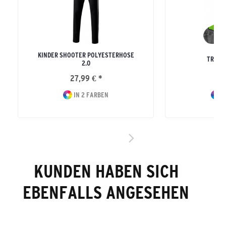
KINDER SHOOTER POLYESTERHOSE
TRAIN
2.0
27,99 € *
12
IN 2 FARBEN
I
KUNDEN HABEN SICH
EBENFALLS ANGESEHEN