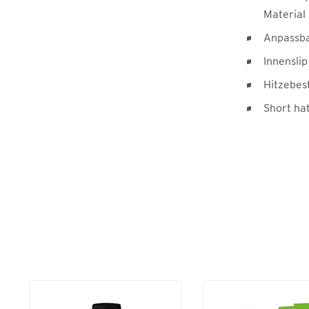
Material
Anpassba
Innensli
Hitzebes
Short ha