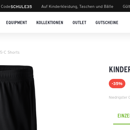
 Code
Auf Kinderkleidung, Taschen und Bälle
Gül
SCHULE35
EQUIPMENT
KOLLEKTIONEN
OUTLET
GUTSCHEINE
5-C Shorts
KINDE
-35%
Niedrigster 
EINZ