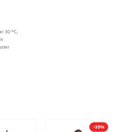
i 30 °C,
in
 oder
-35%