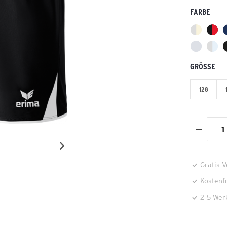
FARBE
GRÖSSE
128
Gratis 
Kostenf
2-5 Wer