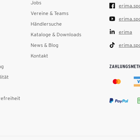
Jobs
erima.sp
Vereine & Teams
erima.sp
Händlersuche
erima
Kataloge & Downloads
News & Blog
erima.sp
Kontakt
ng
ZAHLUNGSMET
lität
efreiheit