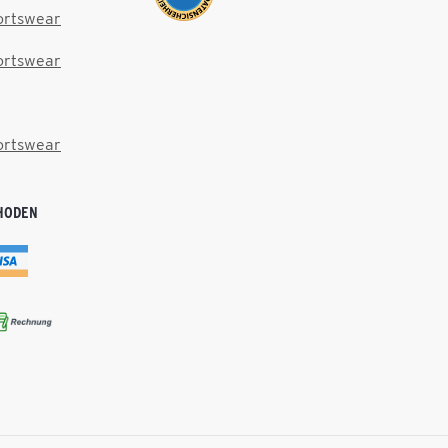
ortswear
ortswear
ortswear
HODEN