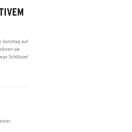
TIVEM
n Sonntag auf
itzen sie
egs Schlüssel
ester