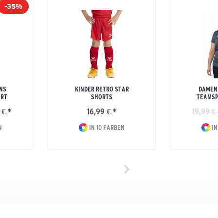
-35%
NS
KINDER RETRO STAR
DAMEN
IRT
SHORTS
TEAMSP
 € *
16,99 € *
19,99 €
N
IN 10 FARBEN
IN