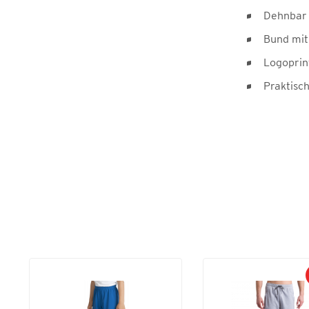
Dehnbar 
Bund mit
Logoprin
Praktisc