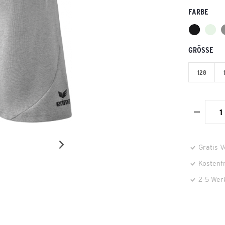
FARBE
GRÖSSE
128
Gratis 
Kostenf
2-5 Wer