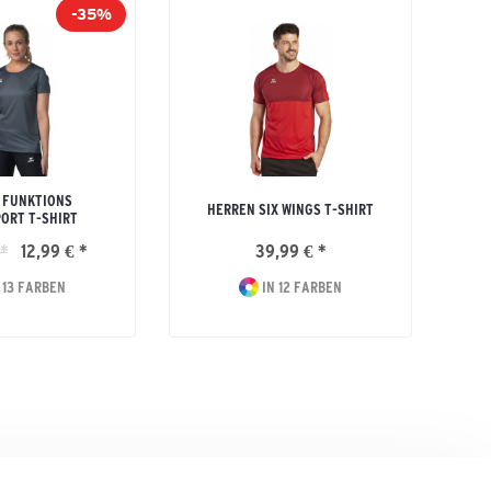
-35%
 FUNKTIONS
H
HERREN SIX WINGS T-SHIRT
ORT T-SHIRT
 *
12,99 € *
39,99 € *
 13 FARBEN
IN 12 FARBEN