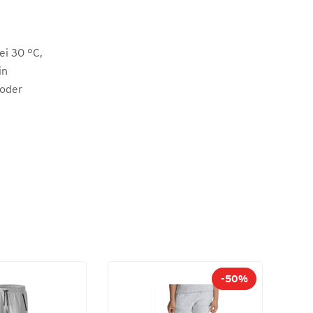
i 30 °C,
in
 oder
-50%