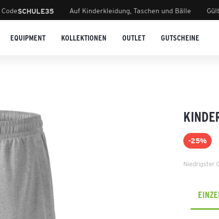
 Code
Auf Kinderkleidung, Taschen und Bälle
Gül
SCHULE35
EQUIPMENT
KOLLEKTIONEN
OUTLET
GUTSCHEINE
KINDE
-25%
Niedrigster 
EINZ