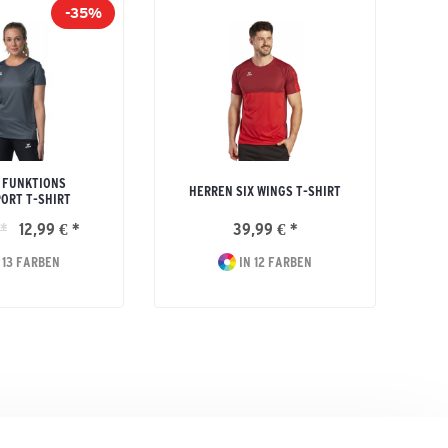
-35%
 FUNKTIONS
H
HERREN SIX WINGS T-SHIRT
ORT T-SHIRT
 *
12,99 € *
39,99 € *
 13 FARBEN
IN 12 FARBEN