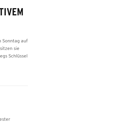
TIVEM
n Sonntag auf
itzen sie
egs Schlüssel
ester