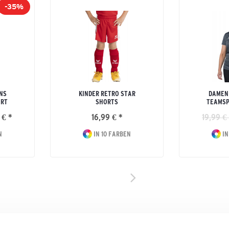
-35%
NS
KINDER RETRO STAR
DAMEN
IRT
SHORTS
TEAMSP
 € *
16,99 € *
19,99 €
N
IN 10 FARBEN
IN