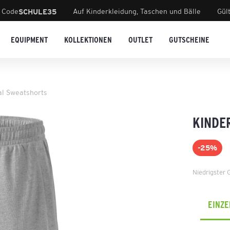
 Code
Auf Kinderkleidung, Taschen und Bälle
Gül
SCHULE35
EQUIPMENT
KOLLEKTIONEN
OUTLET
GUTSCHEINE
al Sweatshorts
KINDE
-25%
Niedrigster 
EINZ