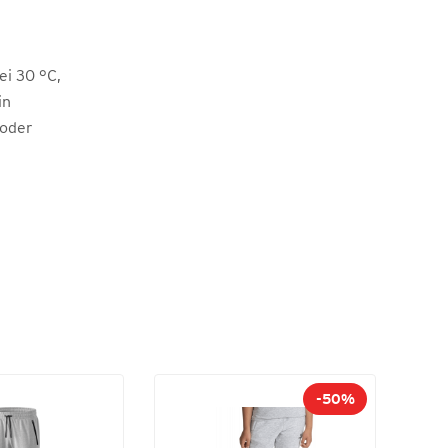
i 30 °C,
in
 oder
-50%