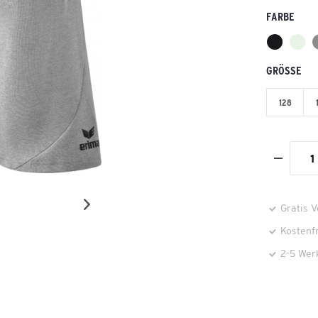
FARBE
GRÖSSE
128
Gratis 
Kostenf
2-5 Wer