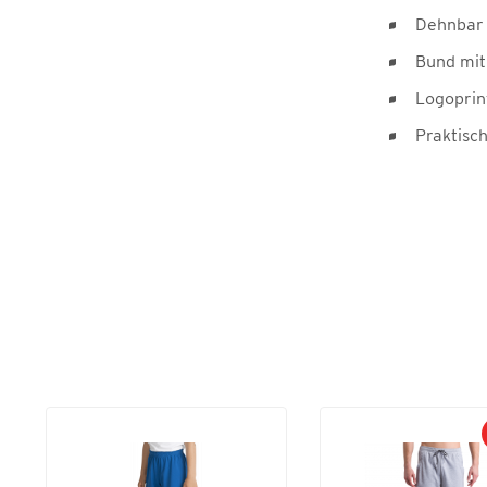
Dehnbar 
Bund mit
Logoprin
Praktisc