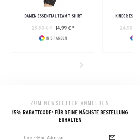
DAMEN ESSENTIAL TEAM T-SHIRT
KINDER ESSEN
29,99 € *
14,99 € *
24,99 € *
IN 5 FARBEN
I
ZUM NEWSLETTER ANMELDEN
15% RABATTCODE
¹
FÜR DEINE NÄCHSTE BESTELLUNG
ERHALTEN