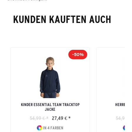
KUNDEN KAUFTEN AUCH
-50%
KINDER ESSENTIAL TEAM TRACKTOP
HERREN E
JACKE
SW
54,99 € *
27,49 € *
54,99 €
IN 4 FARBEN
I