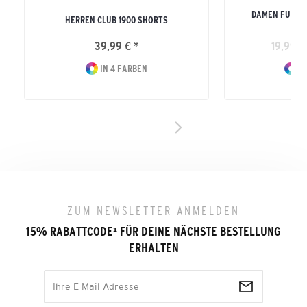
DAMEN FUNKT
HERREN CLUB 1900 SHORTS
39,99 € *
19,99 €
IN 4 FARBEN
IN
ZUM NEWSLETTER ANMELDEN
15% RABATTCODE
¹
FÜR DEINE NÄCHSTE BESTELLUNG
ERHALTEN