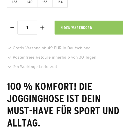
128
140
152
164
IN DEN
WARENKORB
Gratis Versand ab 49 EUR in Deutschland
Kostenfreie Retoure innerhalb von 30 Tagen
2-5 Werktage Lieferzeit
100 % KOMFORT! DIE
JOGGINGHOSE IST DEIN
MUST-HAVE FÜR SPORT UND
ALLTAG.