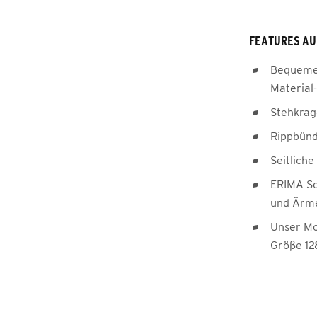
FEATURES AU
Bequemer
Material
Stehkra
Rippbün
Seitlich
ERIMA Sc
und Ärm
Unser Mod
Größe 12