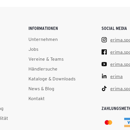
INFORMATIONEN
SOCIAL MEDIA
Unternehmen
erima.sp
Jobs
erima.sp
Vereine & Teams
erima.sp
Händlersuche
erima
Kataloge & Downloads
News & Blog
erima.sp
Kontakt
ng
ZAHLUNGSMET
lität