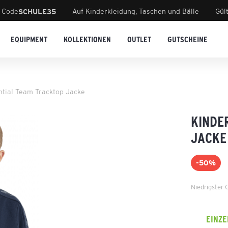
 Code
Auf Kinderkleidung, Taschen und Bälle
Gül
SCHULE35
EQUIPMENT
KOLLEKTIONEN
OUTLET
GUTSCHEINE
ntial Team Tracktop Jacke
KINDE
JACKE
-50%
Niedrigster 
EINZ