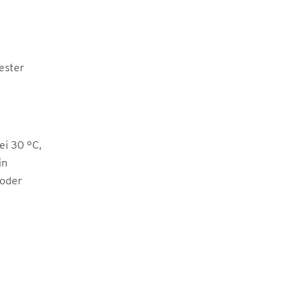
ester
i 30 °C,
in
 oder