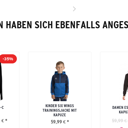
 HABEN SICH EBENFALLS ANGE
-35%
KINDER SIX WINGS
5-C
DAMEN ES
TRAININGSJACKE MIT
KAPU
KAPUZE
 € *
59,99 € 
59,99 € *