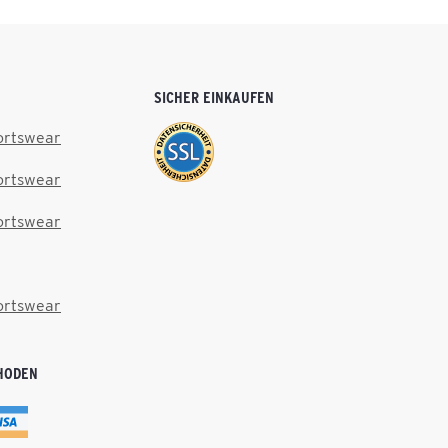
SICHER EINKAUFEN
ortswear
ortswear
ortswear
ortswear
HODEN