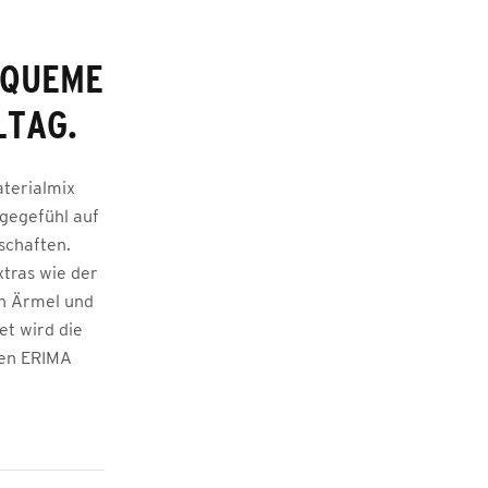
EQUEME
LTAG.
aterialmix
gegefühl auf
schaften.
xtras wie der
an Ärmel und
t wird die
hen ERIMA