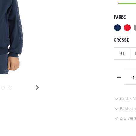
FARBE
GRÖSSE
128
Gratis 
Kostenf
2-5 Wer