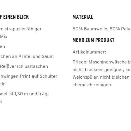
F EINEN BLICK
MATERIAL
, strapazierfähiger
50% Baumwolle, 50% Poly
-Mix
MEHR ZUM PRODUKT
gen
Artikelnummer:
dchen an Ärmel und Saum
Pflege:
Maschinenwäsche be
e Reißverschlusstaschen
nicht Trockner geeignet, ke
hwingen-Print auf Schulter
Weichspüler, nicht bleichen
eln
chemisch reinigen.
el ist 1,30 m und trägt
8