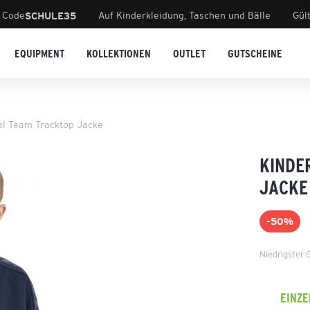
 Code
Auf Kinderkleidung, Taschen und Bälle
Gül
SCHULE35
EQUIPMENT
KOLLEKTIONEN
OUTLET
GUTSCHEINE
al Team Tracktop Jacke
KINDE
JACKE
-50%
Niedrigster 
EINZ