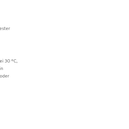
ester
i 30 °C,
in
 oder