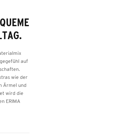
EQUEME
LTAG.
aterialmix
gegefühl auf
schaften.
xtras wie der
an Ärmel und
t wird die
hen ERIMA