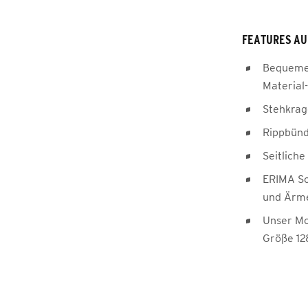
FEATURES AU
Bequemer
Material
Stehkra
Rippbün
Seitlich
ERIMA Sc
und Ärm
Unser Mod
Größe 12