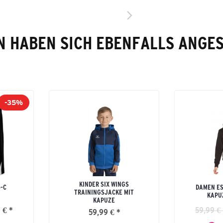
 HABEN SICH EBENFALLS ANGE
-35%
KINDER SIX WINGS
5-C
DAMEN ES
TRAININGSJACKE MIT
KAPU
KAPUZE
 € *
59,99 € 
59,99 € *