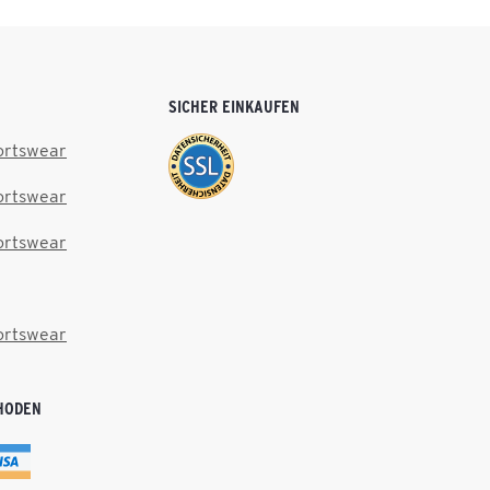
SICHER EINKAUFEN
ortswear
ortswear
ortswear
ortswear
HODEN