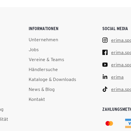
INFORMATIONEN
SOCIAL MEDIA
Unternehmen
erima.sp
Jobs
erima.sp
Vereine & Teams
erima.sp
Händlersuche
erima
Kataloge & Downloads
News & Blog
erima.sp
Kontakt
ng
ZAHLUNGSMET
lität