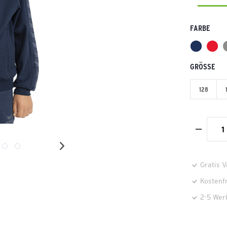
FARBE
GRÖSSE
128
Gratis 
Kostenf
2-5 Wer