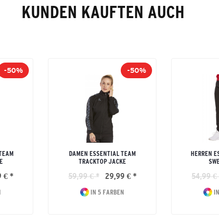
KUNDEN KAUFTEN AUCH
-50%
-50%
 TEAM
DAMEN ESSENTIAL TEAM
HERREN E
E
TRACKTOP JACKE
SW
 € *
59,99 € *
29,99 € *
54,99 € 
N
IN 5 FARBEN
IN