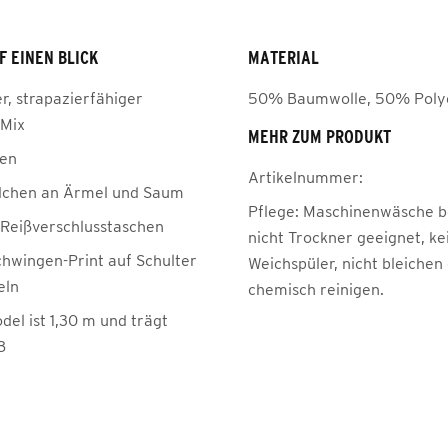
F EINEN BLICK
MATERIAL
, strapazierfähiger
50% Baumwolle, 50% Poly
-Mix
MEHR ZUM PRODUKT
gen
Artikelnummer:
dchen an Ärmel und Saum
Pflege:
Maschinenwäsche be
e Reißverschlusstaschen
nicht Trockner geeignet, ke
hwingen-Print auf Schulter
Weichspüler, nicht bleichen
eln
chemisch reinigen.
el ist 1,30 m und trägt
8