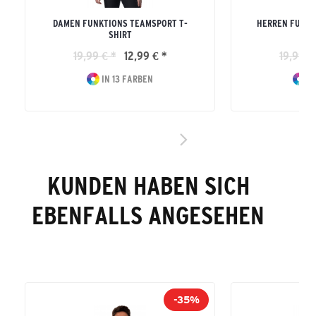
DAMEN FUNKTIONS TEAMSPORT T-
HERREN FUNKT
SHIRT
19,99 € *
12,99 € *
19,99 €
IN 13 FARBEN
IN
KUNDEN HABEN SICH
EBENFALLS ANGESEHEN
-35%