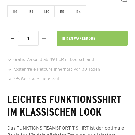
116
128
140
152
164
IN DEN
WARENKORB
Gratis Versand ab 49 EUR in Deutschland
Kostenfreie Retoure innerhalb von 30 Tagen
2-5 Werktage Lieferzeit
LEICHTES FUNKTIONSSHIRT
IM KLASSISCHEN LOOK
Das FUNKTIONS TEAMSPORT T-SHIRT ist der optimale