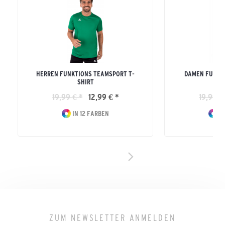
HERREN FUNKTIONS TEAMSPORT T-
DAMEN FUNKT
SHIRT
19,99 € *
12,99 € *
19,99 €
IN 12 FARBEN
IN
ZUM NEWSLETTER ANMELDEN