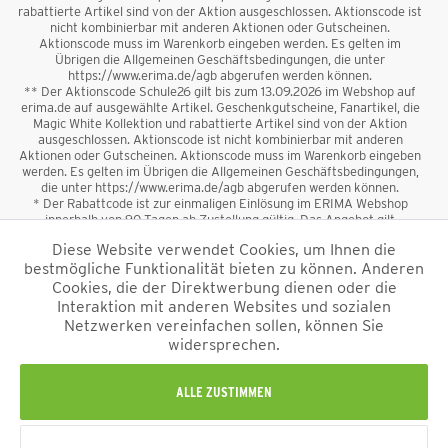
rabattierte Artikel sind von der Aktion ausgeschlossen. Aktionscode ist
nicht kombinierbar mit anderen Aktionen oder Gutscheinen.
Aktionscode muss im Warenkorb eingeben werden. Es gelten im
Übrigen die Allgemeinen Geschäftsbedingungen, die unter
https://www.erima.de/agb abgerufen werden können.
** Der Aktionscode Schule26 gilt bis zum 13.09.2026 im Webshop auf
erima.de auf ausgewählte Artikel. Geschenkgutscheine, Fanartikel, die
Magic White Kollektion und rabattierte Artikel sind von der Aktion
ausgeschlossen. Aktionscode ist nicht kombinierbar mit anderen
Aktionen oder Gutscheinen. Aktionscode muss im Warenkorb eingeben
werden. Es gelten im Übrigen die Allgemeinen Geschäftsbedingungen,
die unter https://www.erima.de/agb abgerufen werden können.
* Der Rabattcode ist zur einmaligen Einlösung im ERIMA Webshop
innerhalb von 90 Tagen ab Zustellung gültig. Das Angebot gilt
ausschließlich für Erstanmeldungen zum Newsletter. Reduzierte Ware
Diese Website verwendet Cookies, um Ihnen die
sowie Geschenkgutscheine sind vom Rabatt ausgeschlossen. Der
bestmögliche Funktionalität bieten zu können. Anderen
Rabattcode ist nicht mit anderen Aktionen oder Gutscheinen
kombinierbar. Der Mindestbestellwert beträgt 50 €
Cookies, die der Direktwerbung dienen oder die
*
Interaktion mit anderen Websites und sozialen
Netzwerken vereinfachen sollen, können Sie
*Alle Preise verstehen sich inkl. Mehrwertsteuer und zzgl.
widersprechen.
Versandkosten
und ggf. Nachnahmegebühren, wenn nicht anders
beschrieben.
Impressum
AGB
Datenschutzinformation