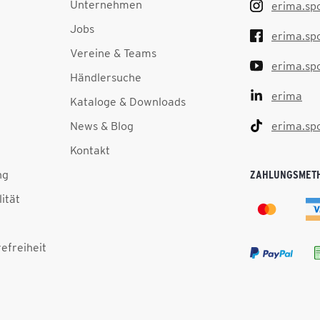
Unternehmen
erima.sp
Jobs
erima.sp
Vereine & Teams
erima.sp
Händlersuche
erima
Kataloge & Downloads
News & Blog
erima.sp
Kontakt
ng
ZAHLUNGSMET
lität
efreiheit