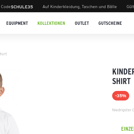
 Code
Auf Kinderkleidung, Taschen und Bälle
Gül
SCHULE35
EQUIPMENT
KOLLEKTIONEN
OUTLET
GUTSCHEINE
hirt
KINDE
SHIRT
-35%
Niedrigster 
EINZ