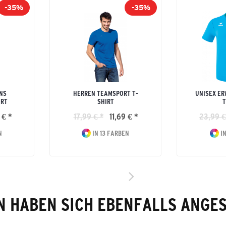
-35%
-35%
NS
HERREN TEAMSPORT T-
UNISEX ER
IRT
SHIRT
T
 € *
17,99 € *
11,69 € *
23,99 €
N
IN 13 FARBEN
IN
 HABEN SICH EBENFALLS ANGE