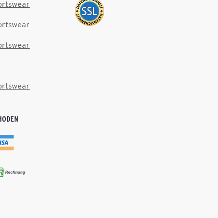
ortswear
ortswear
ortswear
ortswear
HODEN