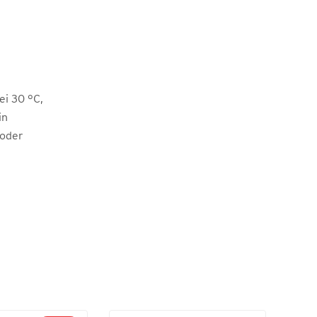
i 30 °C,
in
 oder