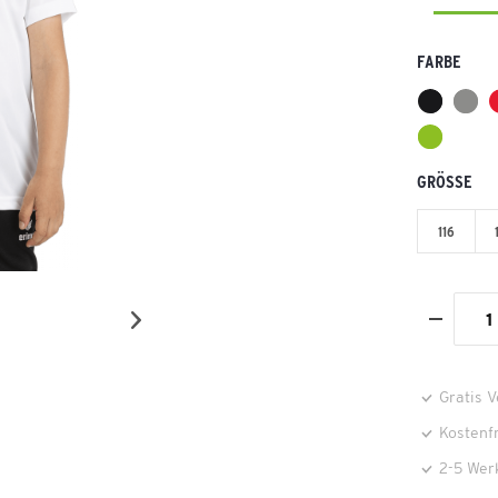
FARBE
GRÖSSE
116
Gratis 
Kostenf
2-5 Wer