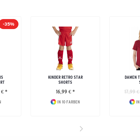
-35%
NS
KINDER RETRO STAR
DAMEN T
IRT
SHORTS
 € *
16,99 € *
17,99 €
N
IN 10 FARBEN
IN