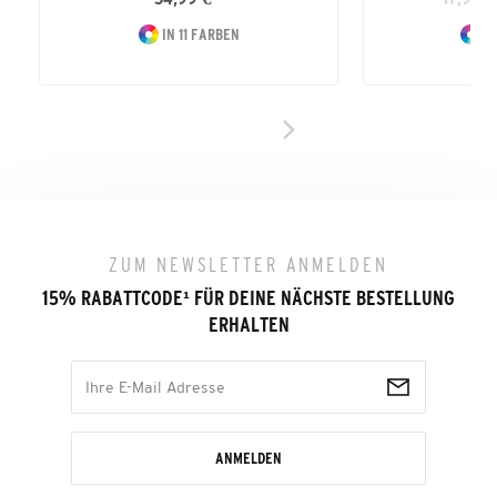
IN 11 FARBEN
IN
ZUM NEWSLETTER ANMELDEN
15% RABATTCODE
¹
FÜR DEINE NÄCHSTE BESTELLUNG
ERHALTEN
ANMELDEN