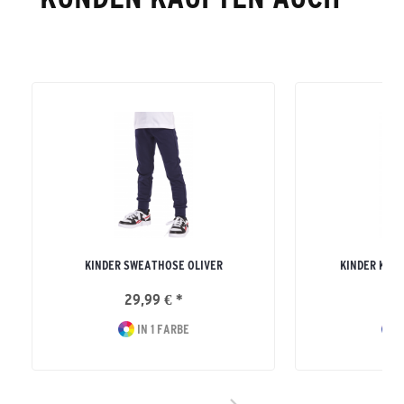
KINDER SWEATHOSE OLIVER
KINDER KAP
29,99 € *
32
IN 1 FARBE
I