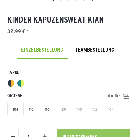
KINDER KAPUZENSWEAT KIAN
32,99 € *
EINZELBESTELLUNG
TEAMBESTELLUNG
FARBE
GRÖSSE
Tabelle
104
110
116
128
140
152
164
IN DEN
WARENKORB