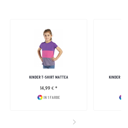
KINDER T-SHIRT MATTEA
KINDER KA
14,99 € *
32
IN 1 FARBE
I