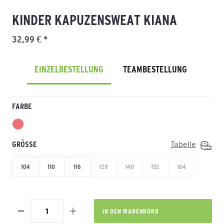
KINDER KAPUZENSWEAT KIANA
32,99 € *
EINZELBESTELLUNG
TEAMBESTELLUNG
FARBE
GRÖSSE
Tabelle
104
110
116
128
140
152
164
IN DEN
WARENKORB