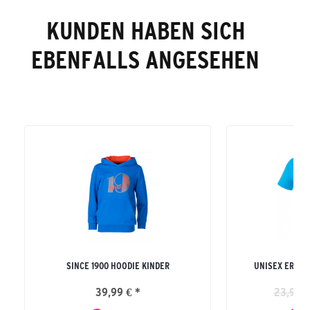
KUNDEN HABEN SICH
EBENFALLS ANGESEHEN
SINCE 1900 HOODIE KINDER
UNISEX ERWAC
39,99 € *
23,99 €