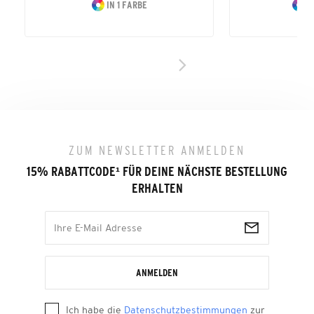
IN 1 FARBE
I
ZUM NEWSLETTER ANMELDEN
15% RABATTCODE
¹
FÜR DEINE NÄCHSTE BESTELLUNG
ERHALTEN
ANMELDEN
Ich habe die
Datenschutzbestimmungen
zur