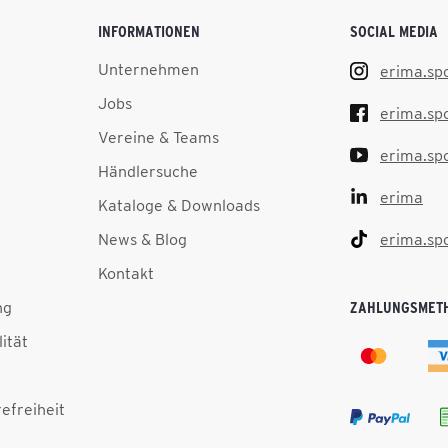
INFORMATIONEN
SOCIAL MEDIA
Unternehmen
erima.sp
Jobs
erima.sp
Vereine & Teams
erima.sp
Händlersuche
erima
Kataloge & Downloads
News & Blog
erima.sp
Kontakt
ng
ZAHLUNGSMET
lität
efreiheit