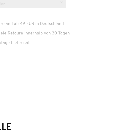
Versand ab 49 EUR in Deutschland
reie Retoure innerhalb von 30 Tagen
ktage Lieferzeit
LLE