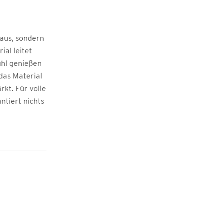
 aus, sondern
ial leitet
ühl genießen
das Material
rkt. Für volle
ntiert nichts