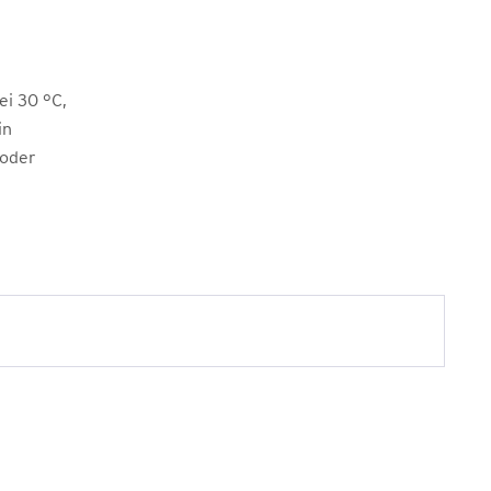
i 30 °C,
in
 oder