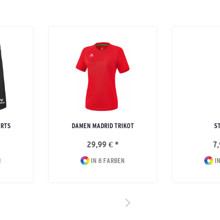
ORTS
DAMEN MADRID TRIKOT
S
29,99 € *
7,
N
IN 8 FARBEN
IN