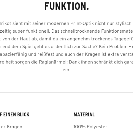
FUNKTION.
rikot sieht mit seiner modernen Print-Optik nicht nur stylisch
hzeitig super funktionell. Das schnelltrocknende Funktionsmater
t von der Haut ab, damit du ein angenehm trockenes Tagegef
rend dem Spiel geht es ordentlich zur Sache? Kein Problem – 
apazierfähig und reißfest und auch der Kragen ist extra verstä
iheit sorgen die Raglanärmel: Dank ihnen schränkt dich gara
ein.
F EINEN BLICK
MATERIAL
ter Kragen
100% Polyester