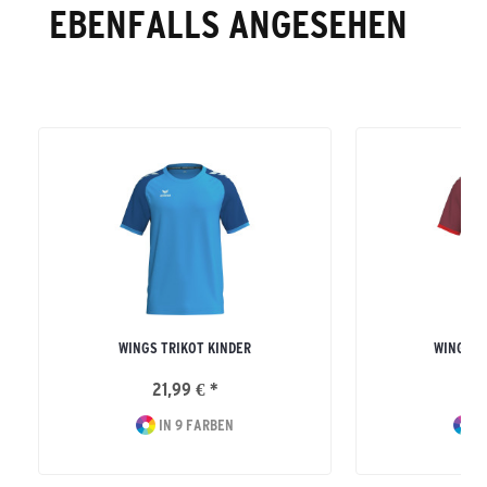
EBENFALLS ANGESEHEN
WINGS TRIKOT KINDER
WINGS T
21,99 € *
24
IN 9 FARBEN
I