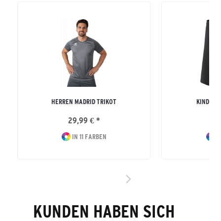
HERREN MADRID TRIKOT
KINDER R
29,99 € *
16
IN 11 FARBEN
I
KUNDEN HABEN SICH