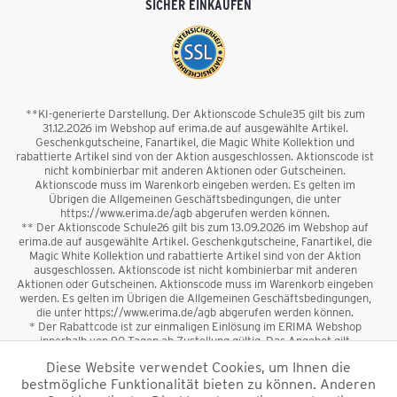
SICHER EINKAUFEN
**KI-generierte Darstellung. Der Aktionscode Schule35 gilt bis zum
31.12.2026 im Webshop auf erima.de auf ausgewählte Artikel.
Geschenkgutscheine, Fanartikel, die Magic White Kollektion und
rabattierte Artikel sind von der Aktion ausgeschlossen. Aktionscode ist
nicht kombinierbar mit anderen Aktionen oder Gutscheinen.
Aktionscode muss im Warenkorb eingeben werden. Es gelten im
Übrigen die Allgemeinen Geschäftsbedingungen, die unter
https://www.erima.de/agb abgerufen werden können.
** Der Aktionscode Schule26 gilt bis zum 13.09.2026 im Webshop auf
erima.de auf ausgewählte Artikel. Geschenkgutscheine, Fanartikel, die
Magic White Kollektion und rabattierte Artikel sind von der Aktion
ausgeschlossen. Aktionscode ist nicht kombinierbar mit anderen
Aktionen oder Gutscheinen. Aktionscode muss im Warenkorb eingeben
werden. Es gelten im Übrigen die Allgemeinen Geschäftsbedingungen,
die unter https://www.erima.de/agb abgerufen werden können.
* Der Rabattcode ist zur einmaligen Einlösung im ERIMA Webshop
innerhalb von 90 Tagen ab Zustellung gültig. Das Angebot gilt
ausschließlich für Erstanmeldungen zum Newsletter. Reduzierte Ware
Diese Website verwendet Cookies, um Ihnen die
sowie Geschenkgutscheine sind vom Rabatt ausgeschlossen. Der
bestmögliche Funktionalität bieten zu können. Anderen
Rabattcode ist nicht mit anderen Aktionen oder Gutscheinen