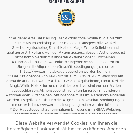
SICHER EINKAUFEN
**KI-generierte Darstellung. Der Aktionscode Schule35 gilt bis zum
31.12.2026 im Webshop auf erima.de auf ausgewählte Artikel.
Geschenkgutscheine, Fanartikel, die Magic White Kollektion und
rabattierte Artikel sind von der Aktion ausgeschlossen. Aktionscode ist
nicht kombinierbar mit anderen Aktionen oder Gutscheinen.
Aktionscode muss im Warenkorb eingeben werden. Es gelten im
Übrigen die Allgemeinen Geschäftsbedingungen, die unter
https://www.erima.de/agb abgerufen werden können.
** Der Aktionscode Schule26 gilt bis zum 13.09.2026 im Webshop auf
erima.de auf ausgewählte Artikel. Geschenkgutscheine, Fanartikel, die
Magic White Kollektion und rabattierte Artikel sind von der Aktion
ausgeschlossen. Aktionscode ist nicht kombinierbar mit anderen
Aktionen oder Gutscheinen. Aktionscode muss im Warenkorb eingeben
werden. Es gelten im Übrigen die Allgemeinen Geschäftsbedingungen,
die unter https://www.erima.de/agb abgerufen werden können.
* Der Rabattcode ist zur einmaligen Einlösung im ERIMA Webshop
innerhalb von 90 Tagen ab Zustellung gültig. Das Angebot gilt
ausschließlich für Erstanmeldungen zum Newsletter. Reduzierte Ware
Diese Website verwendet Cookies, um Ihnen die
sowie Geschenkgutscheine sind vom Rabatt ausgeschlossen. Der
bestmögliche Funktionalität bieten zu können. Anderen
Rabattcode ist nicht mit anderen Aktionen oder Gutscheinen