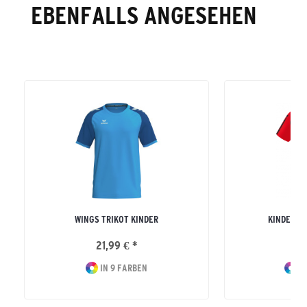
EBENFALLS ANGESEHEN
WINGS TRIKOT KINDER
KINDER SI
21,99 € *
27
IN 9 FARBEN
IN