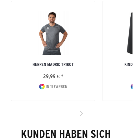
HERREN MADRID TRIKOT
KINDER R
29,99 € *
16
IN 11 FARBEN
I
KUNDEN HABEN SICH