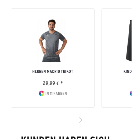
HERREN MADRID TRIKOT
KINDER R
29,99 € *
16
IN 11 FARBEN
I