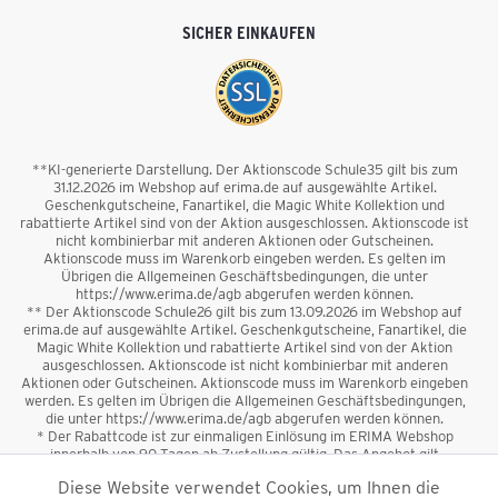
SICHER EINKAUFEN
**KI-generierte Darstellung. Der Aktionscode Schule35 gilt bis zum
31.12.2026 im Webshop auf erima.de auf ausgewählte Artikel.
Geschenkgutscheine, Fanartikel, die Magic White Kollektion und
rabattierte Artikel sind von der Aktion ausgeschlossen. Aktionscode ist
nicht kombinierbar mit anderen Aktionen oder Gutscheinen.
Aktionscode muss im Warenkorb eingeben werden. Es gelten im
Übrigen die Allgemeinen Geschäftsbedingungen, die unter
https://www.erima.de/agb abgerufen werden können.
** Der Aktionscode Schule26 gilt bis zum 13.09.2026 im Webshop auf
erima.de auf ausgewählte Artikel. Geschenkgutscheine, Fanartikel, die
Magic White Kollektion und rabattierte Artikel sind von der Aktion
ausgeschlossen. Aktionscode ist nicht kombinierbar mit anderen
Aktionen oder Gutscheinen. Aktionscode muss im Warenkorb eingeben
werden. Es gelten im Übrigen die Allgemeinen Geschäftsbedingungen,
die unter https://www.erima.de/agb abgerufen werden können.
* Der Rabattcode ist zur einmaligen Einlösung im ERIMA Webshop
innerhalb von 90 Tagen ab Zustellung gültig. Das Angebot gilt
ausschließlich für Erstanmeldungen zum Newsletter. Reduzierte Ware
Diese Website verwendet Cookies, um Ihnen die
sowie Geschenkgutscheine sind vom Rabatt ausgeschlossen. Der