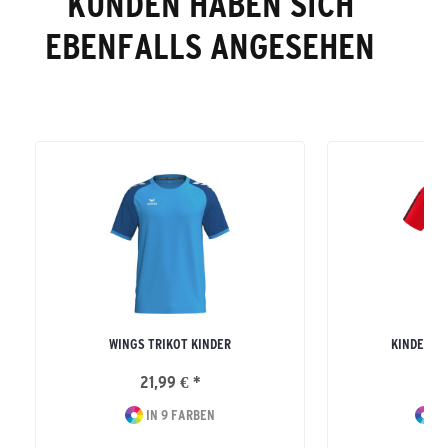
KUNDEN HABEN SICH
EBENFALLS ANGESEHEN
WINGS TRIKOT KINDER
KINDER SI
21,99 € *
27
IN 9 FARBEN
IN