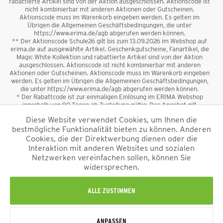
rabattierte Artikel sind von der Aktion ausgeschlossen. Aktionscode ist
nicht kombinierbar mit anderen Aktionen oder Gutscheinen.
Aktionscode muss im Warenkorb eingeben werden. Es gelten im
Übrigen die Allgemeinen Geschäftsbedingungen, die unter
https://www.erima.de/agb abgerufen werden können.
** Der Aktionscode Schule26 gilt bis zum 13.09.2026 im Webshop auf
erima.de auf ausgewählte Artikel. Geschenkgutscheine, Fanartikel, die
Magic White Kollektion und rabattierte Artikel sind von der Aktion
ausgeschlossen. Aktionscode ist nicht kombinierbar mit anderen
Aktionen oder Gutscheinen. Aktionscode muss im Warenkorb eingeben
werden. Es gelten im Übrigen die Allgemeinen Geschäftsbedingungen,
die unter https://www.erima.de/agb abgerufen werden können.
* Der Rabattcode ist zur einmaligen Einlösung im ERIMA Webshop
innerhalb von 90 Tagen ab Zustellung gültig. Das Angebot gilt
ausschließlich für Erstanmeldungen zum Newsletter. Reduzierte Ware
Diese Website verwendet Cookies, um Ihnen die
sowie Geschenkgutscheine sind vom Rabatt ausgeschlossen. Der
bestmögliche Funktionalität bieten zu können. Anderen
Rabattcode ist nicht mit anderen Aktionen oder Gutscheinen
kombinierbar. Der Mindestbestellwert beträgt 50 €
Cookies, die der Direktwerbung dienen oder die
*
Interaktion mit anderen Websites und sozialen
Netzwerken vereinfachen sollen, können Sie
*Alle Preise verstehen sich inkl. Mehrwertsteuer und zzgl.
widersprechen.
Versandkosten
und ggf. Nachnahmegebühren, wenn nicht anders
beschrieben.
Impressum
AGB
Datenschutzinformation
Alle Rechte vorbehalten © 2026