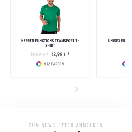
HERREN FUNKTIONS TEAMSPORT T-
UNISEX ERWA
SHIRT
19,99 € *
12,99 € *
19
IN 12 FARBEN
IN
ZUM NEWSLETTER ANMELDEN