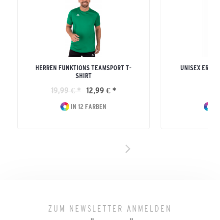
HERREN FUNKTIONS TEAMSPORT T-
UNISEX ERWA
SHIRT
19,99 € *
12,99 € *
19
IN 12 FARBEN
IN
ZUM NEWSLETTER ANMELDEN