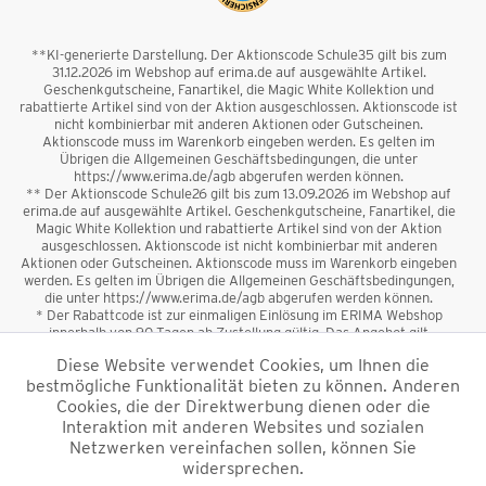
**KI-generierte Darstellung. Der Aktionscode Schule35 gilt bis zum
31.12.2026 im Webshop auf erima.de auf ausgewählte Artikel.
Geschenkgutscheine, Fanartikel, die Magic White Kollektion und
rabattierte Artikel sind von der Aktion ausgeschlossen. Aktionscode ist
nicht kombinierbar mit anderen Aktionen oder Gutscheinen.
Aktionscode muss im Warenkorb eingeben werden. Es gelten im
Übrigen die Allgemeinen Geschäftsbedingungen, die unter
https://www.erima.de/agb abgerufen werden können.
** Der Aktionscode Schule26 gilt bis zum 13.09.2026 im Webshop auf
erima.de auf ausgewählte Artikel. Geschenkgutscheine, Fanartikel, die
Magic White Kollektion und rabattierte Artikel sind von der Aktion
ausgeschlossen. Aktionscode ist nicht kombinierbar mit anderen
Aktionen oder Gutscheinen. Aktionscode muss im Warenkorb eingeben
werden. Es gelten im Übrigen die Allgemeinen Geschäftsbedingungen,
die unter https://www.erima.de/agb abgerufen werden können.
* Der Rabattcode ist zur einmaligen Einlösung im ERIMA Webshop
innerhalb von 90 Tagen ab Zustellung gültig. Das Angebot gilt
ausschließlich für Erstanmeldungen zum Newsletter. Reduzierte Ware
Diese Website verwendet Cookies, um Ihnen die
sowie Geschenkgutscheine sind vom Rabatt ausgeschlossen. Der
bestmögliche Funktionalität bieten zu können. Anderen
Rabattcode ist nicht mit anderen Aktionen oder Gutscheinen
kombinierbar. Der Mindestbestellwert beträgt 50 €
Cookies, die der Direktwerbung dienen oder die
*
Interaktion mit anderen Websites und sozialen
Netzwerken vereinfachen sollen, können Sie
*Alle Preise verstehen sich inkl. Mehrwertsteuer und zzgl.
widersprechen.
Versandkosten
und ggf. Nachnahmegebühren, wenn nicht anders