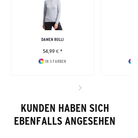
DAMEN ROLLI
HER
54,99 € *
54
IN 3 FARBEN
I
KUNDEN HABEN SICH
EBENFALLS ANGESEHEN