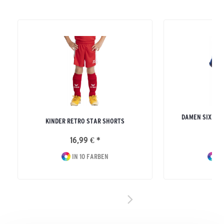
DAMEN SIX WI
KINDER RETRO STAR SHORTS
MI
16,99 € *
64
IN 10 FARBEN
IN