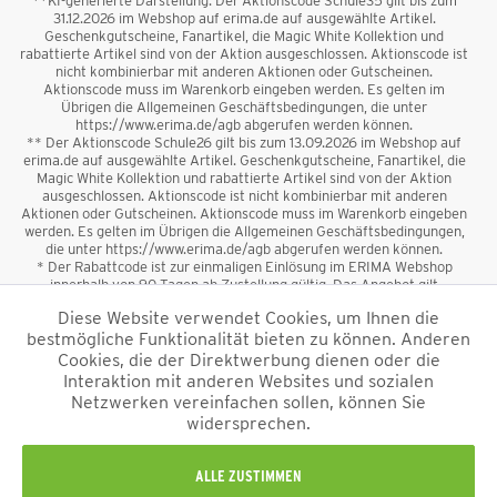
**KI-generierte Darstellung. Der Aktionscode Schule35 gilt bis zum
31.12.2026 im Webshop auf erima.de auf ausgewählte Artikel.
Geschenkgutscheine, Fanartikel, die Magic White Kollektion und
rabattierte Artikel sind von der Aktion ausgeschlossen. Aktionscode ist
nicht kombinierbar mit anderen Aktionen oder Gutscheinen.
Aktionscode muss im Warenkorb eingeben werden. Es gelten im
Übrigen die Allgemeinen Geschäftsbedingungen, die unter
https://www.erima.de/agb abgerufen werden können.
** Der Aktionscode Schule26 gilt bis zum 13.09.2026 im Webshop auf
erima.de auf ausgewählte Artikel. Geschenkgutscheine, Fanartikel, die
Magic White Kollektion und rabattierte Artikel sind von der Aktion
ausgeschlossen. Aktionscode ist nicht kombinierbar mit anderen
Aktionen oder Gutscheinen. Aktionscode muss im Warenkorb eingeben
werden. Es gelten im Übrigen die Allgemeinen Geschäftsbedingungen,
die unter https://www.erima.de/agb abgerufen werden können.
* Der Rabattcode ist zur einmaligen Einlösung im ERIMA Webshop
innerhalb von 90 Tagen ab Zustellung gültig. Das Angebot gilt
ausschließlich für Erstanmeldungen zum Newsletter. Reduzierte Ware
Diese Website verwendet Cookies, um Ihnen die
sowie Geschenkgutscheine sind vom Rabatt ausgeschlossen. Der
bestmögliche Funktionalität bieten zu können. Anderen
Rabattcode ist nicht mit anderen Aktionen oder Gutscheinen
kombinierbar. Der Mindestbestellwert beträgt 50 €
Cookies, die der Direktwerbung dienen oder die
*
Interaktion mit anderen Websites und sozialen
Netzwerken vereinfachen sollen, können Sie
*Alle Preise verstehen sich inkl. Mehrwertsteuer und zzgl.
widersprechen.
Versandkosten
und ggf. Nachnahmegebühren, wenn nicht anders
beschrieben.