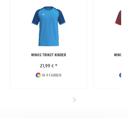
WINGS TRIKOT KINDER
WINGS T
21,99 € *
24
IN 9 FARBEN
I