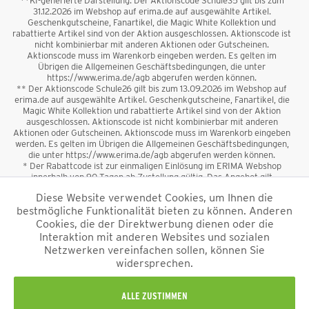
**KI-generierte Darstellung. Der Aktionscode Schule35 gilt bis zum
31.12.2026 im Webshop auf erima.de auf ausgewählte Artikel.
Geschenkgutscheine, Fanartikel, die Magic White Kollektion und
rabattierte Artikel sind von der Aktion ausgeschlossen. Aktionscode ist
nicht kombinierbar mit anderen Aktionen oder Gutscheinen.
Aktionscode muss im Warenkorb eingeben werden. Es gelten im
Übrigen die Allgemeinen Geschäftsbedingungen, die unter
https://www.erima.de/agb abgerufen werden können.
** Der Aktionscode Schule26 gilt bis zum 13.09.2026 im Webshop auf
erima.de auf ausgewählte Artikel. Geschenkgutscheine, Fanartikel, die
Magic White Kollektion und rabattierte Artikel sind von der Aktion
ausgeschlossen. Aktionscode ist nicht kombinierbar mit anderen
Aktionen oder Gutscheinen. Aktionscode muss im Warenkorb eingeben
werden. Es gelten im Übrigen die Allgemeinen Geschäftsbedingungen,
die unter https://www.erima.de/agb abgerufen werden können.
* Der Rabattcode ist zur einmaligen Einlösung im ERIMA Webshop
innerhalb von 90 Tagen ab Zustellung gültig. Das Angebot gilt
ausschließlich für Erstanmeldungen zum Newsletter. Reduzierte Ware
Diese Website verwendet Cookies, um Ihnen die
sowie Geschenkgutscheine sind vom Rabatt ausgeschlossen. Der
bestmögliche Funktionalität bieten zu können. Anderen
Rabattcode ist nicht mit anderen Aktionen oder Gutscheinen
kombinierbar. Der Mindestbestellwert beträgt 50 €
Cookies, die der Direktwerbung dienen oder die
*
Interaktion mit anderen Websites und sozialen
Netzwerken vereinfachen sollen, können Sie
*Alle Preise verstehen sich inkl. Mehrwertsteuer und zzgl.
widersprechen.
Versandkosten
und ggf. Nachnahmegebühren, wenn nicht anders
beschrieben.