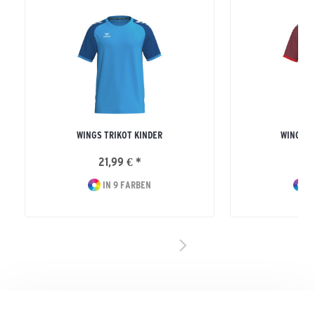
WINGS TRIKOT KINDER
WINGS T
21,99 € *
24
IN 9 FARBEN
I