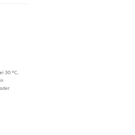
i 30 °C,
in
 oder