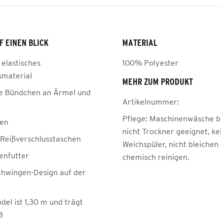
F EINEN BLICK
MATERIAL
 elastisches
100% Polyester
smaterial
MEHR ZUM PRODUKT
he Bündchen an Ärmel und
Artikelnummer:
Pflege:
Maschinenwäsche be
gen
nicht Trockner geeignet, ke
e Reißverschlusstaschen
Weichspüler, nicht bleichen
enfutter
chemisch reinigen.
hwingen-Design auf der
el ist 1,30 m und trägt
8