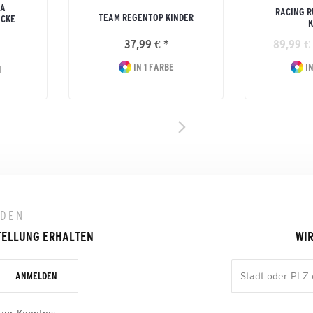
MA
RACING R
TEAM REGENTOP KINDER
CKE
K
37,99 € *
89,99 € 
IN 1 FARBE
IN
N
LDEN
TELLUNG ERHALTEN
WIR
ANMELDEN