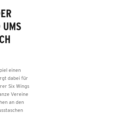
DER
D UMS
ICH
piel einen
rgt dabei für
rer Six Wings
anze Vereine
chen an den
usstaschen