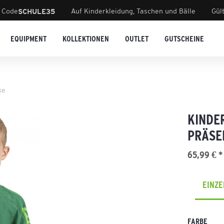
 Code
Auf Kinderkleidung, Taschen und Bälle
Gül
SCHULE35
EQUIPMENT
KOLLEKTIONEN
OUTLET
GUTSCHEINE
ke
KINDER
PRÄSE
65,99 € *
EINZ
FARBE