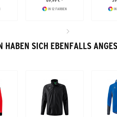
69,99 € *
39
N
IN 12 FARBEN
IN
 HABEN SICH EBENFALLS ANGE