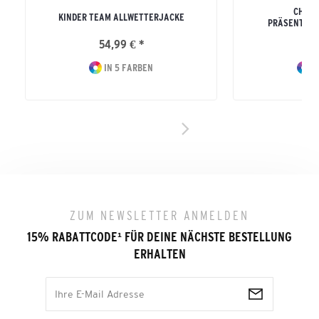
CHANG
KINDER TEAM ALLWETTERJACKE
PRÄSENTATI
54,99 € *
69
IN 5 FARBEN
I
ZUM NEWSLETTER ANMELDEN
15% RABATTCODE
¹
FÜR DEINE NÄCHSTE BESTELLUNG
ERHALTEN