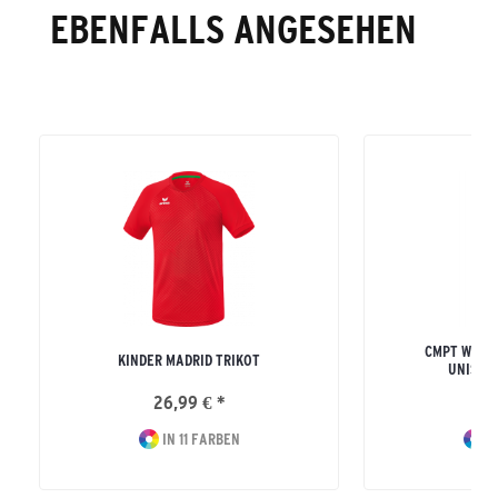
EBENFALLS ANGESEHEN
CMPT WING
KINDER MADRID TRIKOT
UNISEX
26,99 € *
59
IN 11 FARBEN
I