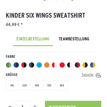
KINDER SIX WINGS SWEATSHIRT
44,99 € *
EINZELBESTELLUNG
TEAMBESTELLUNG
FARBE
GRÖSSE
Tabelle
116
128
140
152
164
IN DEN
WARENKORB