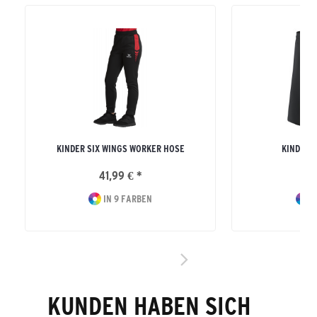
KINDER SIX WINGS WORKER HOSE
KINDER R
41,99 € *
16
IN 9 FARBEN
I
KUNDEN HABEN SICH